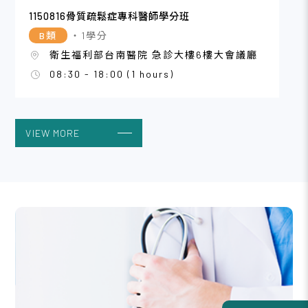
1150816骨質疏鬆症專科醫師學分班
B類
・1學分
衛生福利部台南醫院 急診大樓6樓大會議廳
08:30 - 18:00 (1 hours)
VIEW MORE
2026/08
16
115年度三高防治繼續教育課程_台中
A類
・3學分
中國附醫癌症中心 1樓階梯教室
08:45 - 12:00 (3 hours)