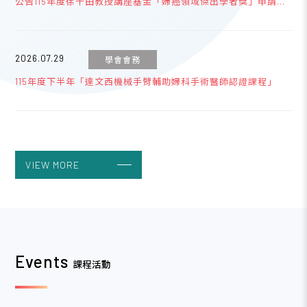
公告115年度徐千田教授講座基金「婦癌領域傑出學者獎」申請事
宜
2026.07.29
學會會務
115年度下半年「達文西機械手臂輔助婦科手術醫師認證課程」
2026.03.01
學會會務
115年度會員旅遊-7/31-8/2【3天2夜南臺灣墾丁之旅】
VIEW MORE
2023.04.19
學會會務
台灣婦產科醫學會網路銀行或ATM繳費說明
Events
課程活動
2023.04.19
學會會務