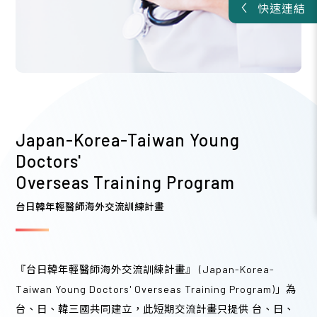
快速連結
2026/08
16
更年期專業人員線上教育訓練
A類
・3學分
此課程為線上課程，透過YouTube播映
13:00 - 16:30 (3 hours)
Japan-Korea-Taiwan Young
Doctors'
Overseas Training Program
2026/08
台日韓年輕醫師海外交流訓練計畫
21
115年重複的夢魘與凝固的時間：性侵害兒少驗傷採
『台日韓年輕醫師海外交流訓練計畫』 (Japan-Korea-
證與創傷後壓力（PTSD）臨床實務教育訓練
Taiwan Young Doctors' Overseas Training Program)」為
B類
・1學分
台、日、韓三國共同建立，此短期交流計畫只提供 台、日、
台東馬偕紀念醫院 恩典樓9樓 李庥紀念禮拜