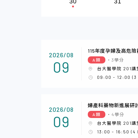
30
31
115年度孕婦及高危
2026/08
A類
・3學分
09
台大醫學院 201講
09:00 - 12:00 (3
婦產科藥物新進展研
2026/08
A類
・4學分
09
台大醫學院 201講
13:00 - 16:50 (4