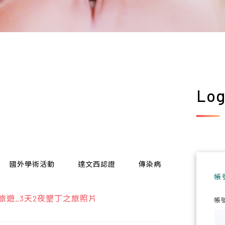
Log
國外學術活動
達文西認證
傳染病專區
電子報
帳
員旅遊_3天2夜墾丁之旅照片
帳