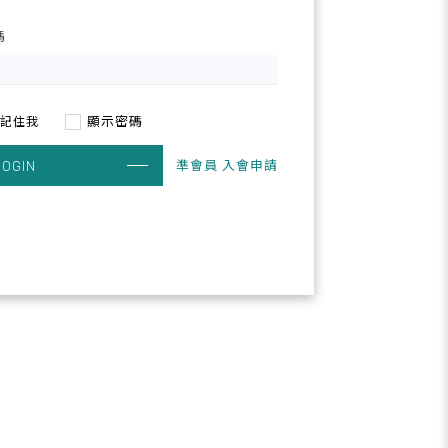
碼
顯示密碼
記住我
準會員 入會申請
LOGIN