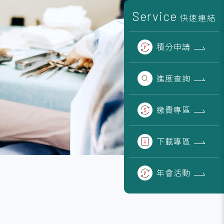
Service
快速連結
積分
申請
進度
查詢
繳費
專區
下載
專區
年會
活動