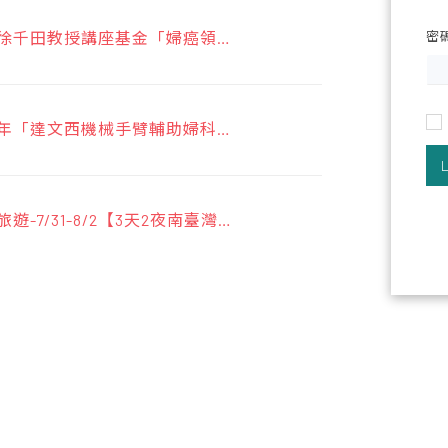
年度徐千田教授講座基金「婦癌領域
密
」申請事宜
下半年「達文西機械手臂輔助婦科手
課程」
旅遊-7/31-8/2【3天2夜南臺灣墾
醫學會網路銀行或ATM繳費說明
據流程說明