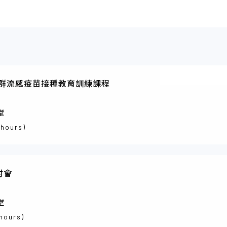
險群流感疫苗接種教育訓練課程
堂
 hours)
討會
堂
 hours)