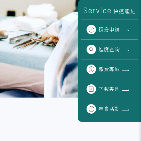
Service
快速連結
積分
申請
進度
查詢
繳費
專區
下載
專區
年會
活動