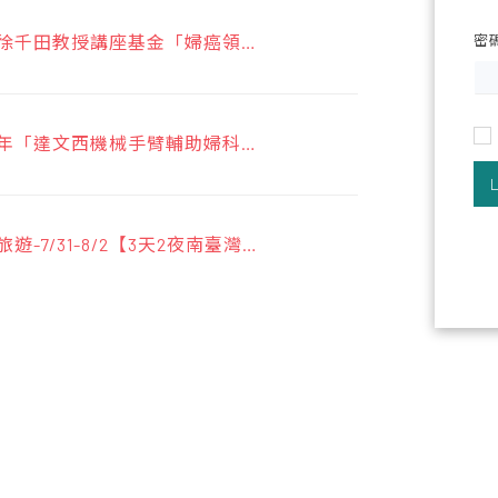
年度徐千田教授講座基金「婦癌領域
密
」申請事宜
下半年「達文西機械手臂輔助婦科手
課程」
旅遊-7/31-8/2【3天2夜南臺灣墾
醫學會網路銀行或ATM繳費說明
據流程說明