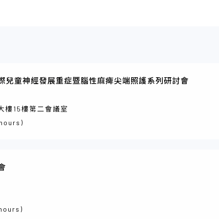
國際兒童神經發展重症暨腦性麻痺尖端照護系列研討會
大樓15樓第二會議室
 hours)
會
 hours)