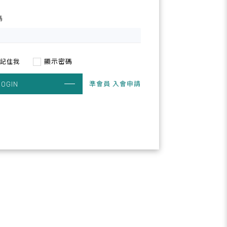
碼
顯示密碼
記住我
準會員 入會申請
LOGIN