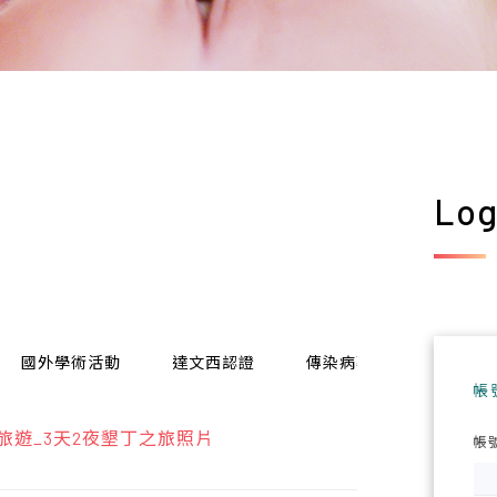
Log
國外學術活動
達文西認證
傳染病專區
電子報
帳
員旅遊_3天2夜墾丁之旅照片
帳