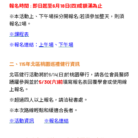
報名時間
:
即日起至
6
月
18
日
(
四
)
或額滿為止
※
本活動上、下午場採分開報名
;
若須參加整天，則須
報名
2
場。
※
課程表
※
報名連結：
上午場
、
下午場
二、
115
年北區桃園巡禮健行資訊
北區健行活動將於
6/14(
日
)
於桃園舉行，請各位會員醫師
踴躍參與並於
5/30(
六
)
前
填寫報名表回覆學會或使用線
上報名。
※
超過四人以上報名，請洽秘書處。
※
本次路線輕鬆和緩適合長者。
※
活動資訊
※
報名連結