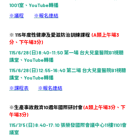
1001
室、
YouTube
轉播
※
議程
※
報名連結
※
115
年度性健康及愛滋防治訓練課程
(A
類上午場
3
分、下午場
3
分
)
115/6/28 (
日
) 8:40-11:50
第一場
台大兒童醫院
B1
視聽
講堂、
YouTube
轉播
115/6/28 (
日
) 12:55-16:40
第二場
台大兒童醫院
B1
視聽
講堂、
YouTube
轉播
※課程表
※
報名連結
※
生產事故救濟
10
週年國際研討會
(A
類上午場
3
分、下
午場
3
分
)
115/7/5 (
日
) 8:40-17:10
張榮發國際會議中心
11
樓
1101
會
議室