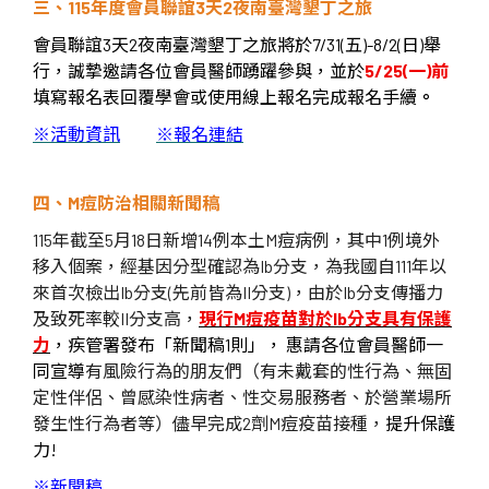
三、
115
年度會員聯誼
3
天
2
夜南臺灣墾丁之旅
會員聯誼
3
天
2
夜南臺灣墾丁之旅將於
7/31(
五
)-8/2(
日
)
舉
行，誠摯邀請各位會員醫師踴躍參與，並於
5/25(
一
)
前
填寫報名表回覆學會或使用線上報名完成報名手續
。
※
活動資訊
※
報名連結
四、
M
痘防治相關新聞稿
115
年截至
5
月
18
日新增
14
例本土
M
痘病例，其中
1
例境外
移入個案，經基因分型確認為
Ib
分支，為我國自
111
年以
來首次檢出
Ib
分支
(
先前皆為
II
分支
)
，由於
Ib
分支傳播力
及致死率較
II
分支高，
現行
M
痘疫苗對於
Ib
分支具有保護
力
，
疾管署發布「新聞稿
1
則」，
惠請各位會員醫師一
同宣導
有風險行為的朋友們（有未戴套的性行為、無固
定性伴侶、曾感染性病者、性交易服務者、於營業場所
發生性行為者等）儘早完成
2
劑
M
痘疫苗接種，
提升保護
力
!
※新聞稿