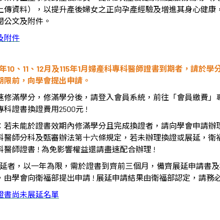
上傳資料），以提升產後婦女之正向孕產經驗及增進其身心健康
閱公文及附件。
及附件
年
10
、
11
、
12
月及
115
年
1
月婦產科專科醫師證書到期者，請於學
期限前，向學會提出申請。
速修滿學分，修滿學分後，請登入會員系統，前往「會員繳費」
專科證書換證費用
2500
元
!
：若未能於證書效期內修滿學分且完成換證者，請向學會申請辦
科醫師分科及甄審辦法第十六條規定，若未辦理換證或展延，衛
科醫師證書
!
為免影響權益還請盡速配合辦理
!
延者，以一年為限，需於證書到齊前三個月，備齊展延申請書及
，由學會向衛福部提出申請
!
展延申請結果由衛福部認定，請務
證書尚未展延名單