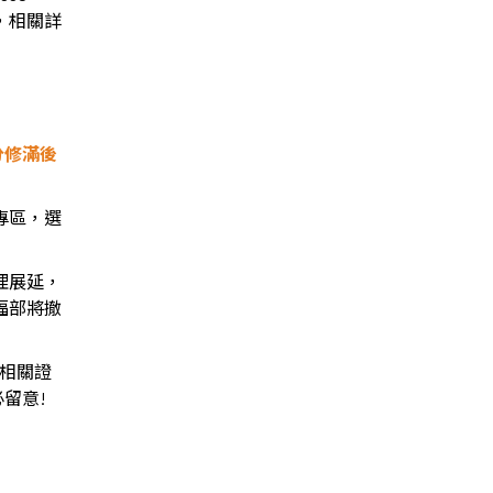
，相關詳
分修滿後
專區，選
理展延，
福部將撤
相關證
必留意
!