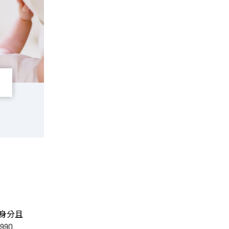
身分且
90