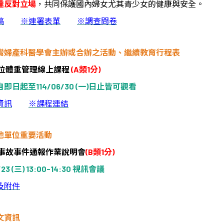
達反對立場
，共同
保護國內婦女尤其青少女的健康與安全。
稿
※
連署表單
※
調查問卷
灣婦產科醫學會主辦或合辦之活動、繼續教育行程表
位體重管理線上課程
(A
類
1
分
)
自即日起至
114/06/30 (
一
)
日止皆可觀看
資訊
※
課程
連結
他單位重要活動
事故事件通報作業說明會
(B
類
1
分
)
23 (
三
) 13:00-14:30
視訊會議
及附件
文資訊