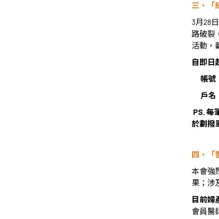
三、「
3
月
28
日
路破裂
活動，
自即日
帳號
戶名
PS.
每
於劃撥
四、「
本會強
果；涉
目前婦
會員醫