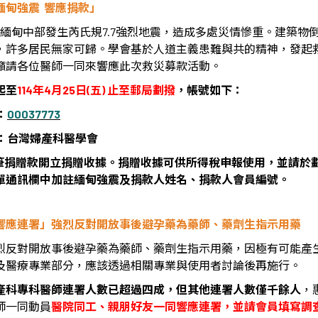
緬甸強震
響應捐款」
緬甸中部發生芮氏規
7.7
強烈地震，造成多處災情慘重。建築物
，許多居民無家可歸。學會基於人道主義患難與共的精神，發起
籲請各位醫師一同來響應此次救災募款活動。
起至
114
年
4
月
25
日
(
五
)
止至郵局劃撥
，帳號如下
：
：
00037773
：台灣婦產科醫學會
筆捐贈款開立捐贈收據。捐贈收據可供所得稅申報使用，並請於
單通訊欄中加註緬甸強震及捐款人姓名、捐款人會員編號。
響應連署」強烈反對開放事後避孕藥為藥師、藥劑生指示用藥
烈反對開放事後避孕藥為藥師、藥劑生指示用藥，因極有可能產
及醫療專業部分，應該透過相關專業與使用者討論後再施行。
產科專科醫師連署人數已超過四成，但其他連署人數僅千餘人
，
師一同動員
醫院同工、親朋好友一同響應連署，
並請會員填寫調