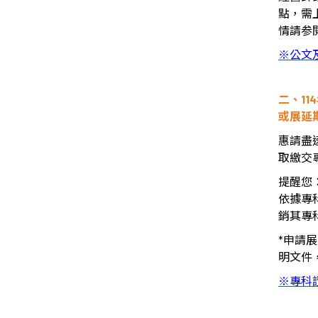
點，需
情請参
※公文
二、
114
或展延
惠請盡
取繳交
提醒您
依據專
銷其專
*
申請展
明文件
※專科