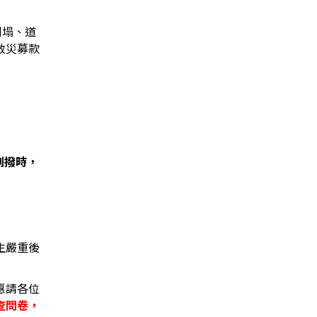
倒塌、道
救災募款
劃撥時，
生嚴重後
惠請各位
查問卷
，