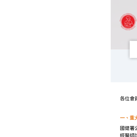
各位會
一、重
國健署
經醫師