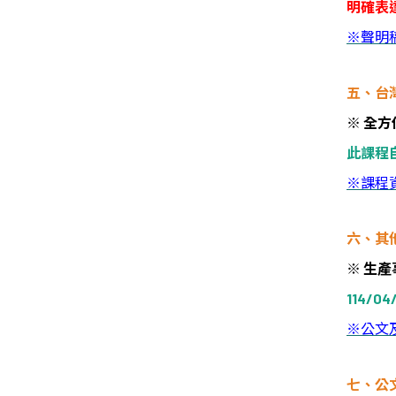
明確表
※
聲明
五、台
※
全方
此課程
※
課程
六、其
※
生產
114/04/
※
公文
七、公