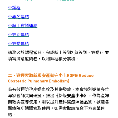
※
議程
※
報名連結
※
線上會議連結
※
簽到連結
※
簽退連結
請務必於課程當日，完成線上簽到
2
次
(
簽到、簽退
)
，並
填寫滿意度問卷，以利課程積分累積。
二、歡迎索取新版安產御守小卡
ROPE(Reduce
Obstetric Pulmonary Embolism)
為有效預防孕產婦血栓及其併發症，本會特別邀請多位
專家醫師共同研擬，推出
《新版安產小卡》
，作為產婦
衛教與宣導使用，期以提升產科醫療照護品質，歡迎各
醫療院所踴躍索取使用。如需索取請填寫下方表單連
結。