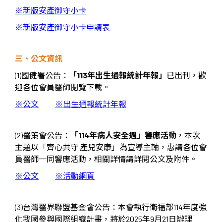
※
新版安產御守小卡
※
新版安產御守小卡申請表
三、公文資訊
(1)國健署公告
：
「
113年出生通報統計年報」
已出刊，歡
迎各位會員醫師閱覽下載。
※
公文
※出生通報統計年報
(2)
醫策會公告
：
「
114
年病人安全週」響應活動
，本次
主題以「齊心共守
產兒安康」為宣導主軸，惠請各位會
員醫師一同響應活動，相關詳情請詳閱公文及附件。
※公文
※活動網頁
(3)台灣醫界聯盟基金會公告
：
本會
執行衛福部114年度強
化我國參與國際組織計畫，將於2025年9月21日辦理