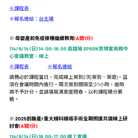
※
課程表
※
報名連結：
台北場
※
母嬰產前免疫接種繼續教育
(A
類
1
分
)
114/9/14 (
日
) 14:00-16:00
高雄場
SPARK
思博客商務中
心會議教室、線上
※
課程表
※
報名連結
請務必於課程當日，完成線上簽到
2
次
(
簽到、簽退
)
，且
須在會議時間內進行，兩次簽到間隔至少
1
小時，逾時
將不予計分。並請填寫滿意度問卷，以利課程積分累
積。
※
2025
剖腹產
/
重大婦科婦癌手術全期照護共識線上研
討會
(A
類
1
分
)
114/9/14 (
日
) 16:00-17:00
線上會議