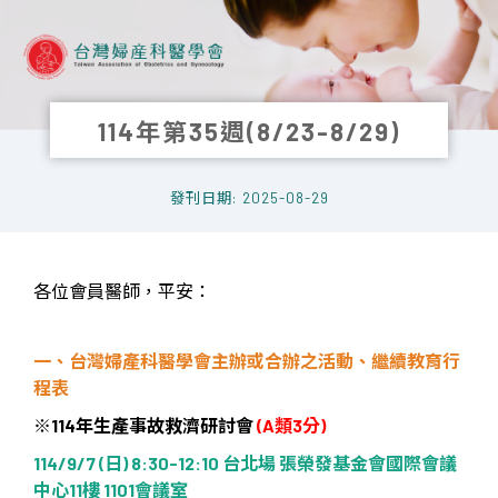
114年第35週(8/23-8/29)
發刊日期: 2025-08-29
各位會員醫師，平安：
一、台灣婦產科醫學會主辦或合辦之活動、繼續教育行
程表
※
114
年生產事故救濟研討會
(A
類
3
分
)
114/9/7 (
日
) 8:30-12:10
台北場
張榮發基金會國際會議
中心
11
樓
1101
會議室