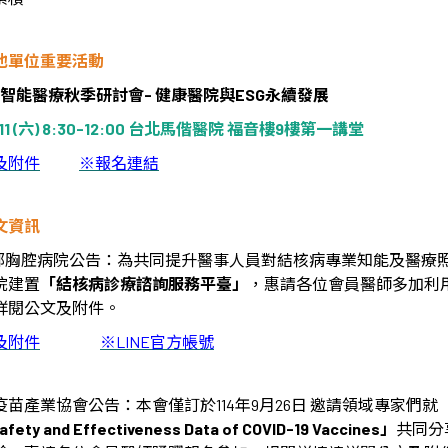
他單位重要活動
智能醫療秋季研討會
-
健康醫院與
ESG
永續發展
1 (
六
) 8:30-12:00
台北馬偕醫院
福音樓
9
樓第一講堂
及附件
※報名連結
文資訊
衛福部胸腔病院公告：為共同提升醫事人員對結核病專業知能及醫療
院建置
「結核病診療諮詢服務平臺」
，惠請各位會員醫師多加利
詳閱公文及附件。
及附件
※
LINE
官方帳號
疫苗產業協會公告：本會僅訂於
114
年
9
月
26
日
邀請領域專家們就
afety and Effectiveness Data of COVID-19 Vaccines
」
共同分