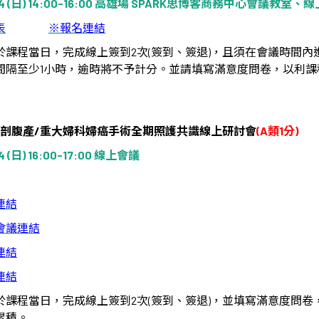
4 (
日
) 14:00-16:00
高雄場
SPARK
思博客商務中心會議教室、線
表
※
報名連結
於課程當日，完成線上簽到
2
次
(
簽到、簽退
)
，且須在會議時間內
間隔至少
1
小時，逾時將不予計分。並請填寫滿意度問卷，以利課
剖腹產
/
重大婦科婦癌手術全期照護共識線上研討會
(A
類
1
分
)
4 (
日
) 16:00-17:00
線上會議
連結
會議連結
連結
連結
於課程當日，完成線上簽到
2
次
(
簽到、簽退
)
，並填寫滿意度問卷
累積。