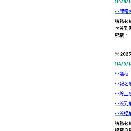
114/9/1
※
課程
請務必
次簽到
累積。
※
2025
114/9/1
※
議程
※
報名
※
線上
※
簽到
※
簽退
請務必
程積分