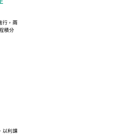
上
進行，兩
程積分
，以利課