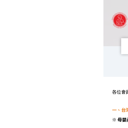
各位會
一、台
※
母嬰