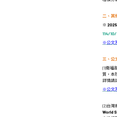
二、其
※
2025
114/10/1
※
公文
三、公
(1)
質，本
詳情請
※公文
(2)
台灣
World S