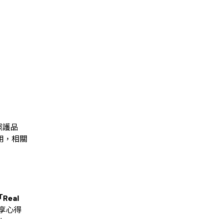
照護品
用，相關
「
Real
享心得