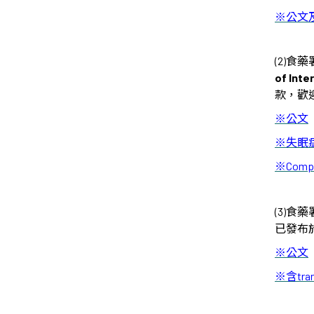
※公文
(2)食
of Inte
款，歡
※公文
※失眠
※Compila
(3)食
已發布
※公文
※
含
tra