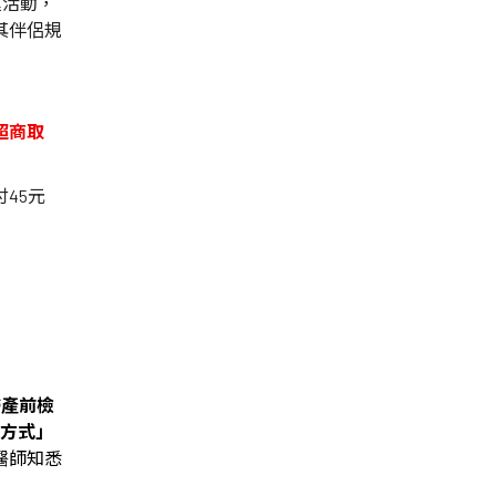
運活動，
其伴侶規
超商取
付
45
元
婦產前檢
方式」
醫師知悉