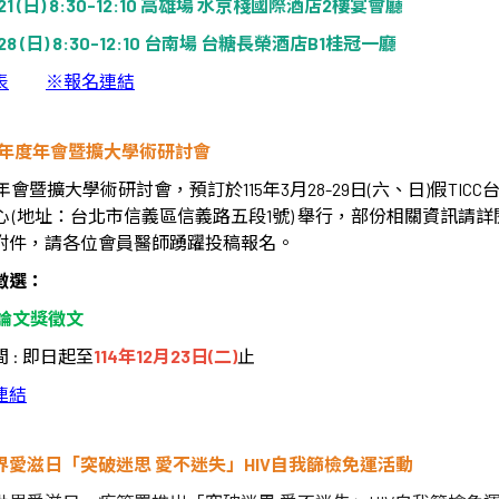
1 (
日
) 8:30-12:10
高雄場
水京棧國際酒店
2
樓宴會廳
28 (
日
) 8:30-12:10
台南場
台糖長榮酒店
B1
桂冠一廳
表
※
報名連結
年度年會暨擴大學術研討會
年會暨擴大學術研討會，預訂於
115
年
3
月
28-29
日
(
六、日
)
假
TICC
心
(
地址：台北市信義區信義路五段
1
號
)
舉行，部份相關資訊請詳
附件，請各位會員醫師踴躍投稿報名。
徵選：
論文獎徵文
間
:
即日起至
114
年
12
月
23
日
(
二
)
止
連結
界愛滋日「突破迷思
愛不迷失」
HIV
自我篩檢免運活動