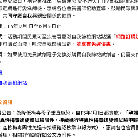
世界愛滋日，疾管署推出「突破迷思
愛不迷失」
HIV
自我篩檢免
眾定期進行愛滋篩檢，惠請各位會員醫師協助宣導，鼓勵民眾與
，
共同守護自我與親密關係的健康
。
間
：114年
12
月
1
日至
12
月
31日止
式
：活動期間民眾可至疾管署愛滋自我篩檢網站點選「
網路訂購
即可購買血液、唾液自我篩檢試劑，
並享有免運優惠
。
項
：如果使用免費試劑電子兌換券購買自我篩檢試劑者，仍需支
。
稿
自我篩檢網站
文資訊
署公告：為降低梅毒母子垂直感染，自
115
年
1
月
1
日起實施，
「孕
異性梅毒螺旋體試驗陽性，接續進行特異性梅毒螺旋體試驗申報
：產檢梅毒陽性免過卡接續確認檢驗申報方式），惠請各位會員
辦理，相關詳情請詳閱公文及附件。