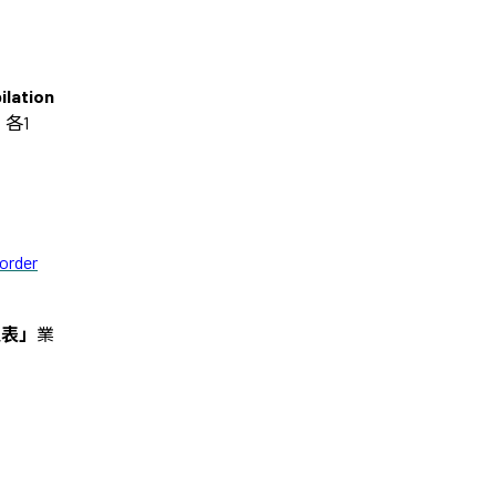
ilation
」
各
1
order
通表」
業