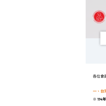
各位會
一、台
※
114