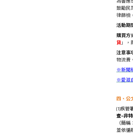
為響應
鼓勵民
律篩檢
活動期
購買方
貨
」，
注意事
物流費
※新聞
※
愛滋
四、公
(1)
疾管
查
-
非特
（簡稱
並依循