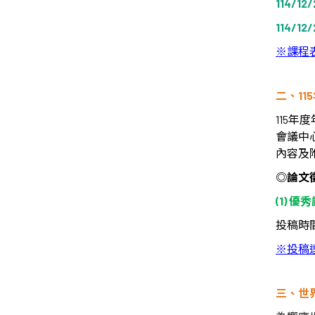
114/12/2
114/12/
※
課程
二、
115
115
年度
會議中
內容及
◎
論文
(1)
優秀
投稿時
※
投稿
三、世