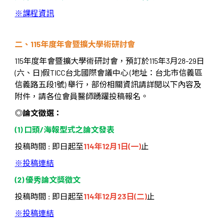
※課程資訊
二、
115
年度年會暨擴大學術研討會
115
年度年會暨擴大學術研討會，預訂於
115
年
3
月
28-29
日
(
六、日
)
假
TICC
台北國際會議中心
(
地址：台北市信義區
信義路五段
1
號
)
舉行，部份相關資訊請詳閱以下內容及
附件，請各位會員醫師踴躍投稿報名。
◎
論文徵選：
(1)
口頭
/
海報型式之論文發表
投稿時間
:
即日起至
114
年
12
月
1
日
(
一
)
止
※
投稿連結
(2)
優秀論文獎徵文
投稿時間
:
即日起至
114
年
12
月
23
日
(
二
)
止
※
投稿連結