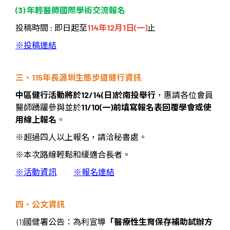
(3)
年輕醫師國際學術交流報名
投稿時間
:
即日起至
114
年
12
月
1
日
(
一
)
止
※投稿連結
三、
115
年長源圳生態步道健行資訊
中區健行活動將於
12/14(
日
)
於南投舉行
，惠請各位會員
醫師踴躍參與並於
11/10(
一
)
前填寫報名表回覆學會或使
用線上報名
。
※
超過四人以上報名，請洽秘書處。
※
本次路線輕鬆和緩適合長者。
※活動資訊
※報名連結
四、公文資訊
(1)
國健署公告：為利宣導
「醫療性生育保存補助試辦方