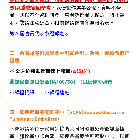
參選者之個人資料，請於報名截止日6月16日前(郵戳為
憑)以掛號寄回學會
，以便製作選舉公報，資料不全
者，則以不全資料刊登，事關參選者之權益，特此聲
明，敬請注意配合，相關詳請詳閱參選報名表。
第24屆會員代表參選報名表
三、台灣婦產科醫學會主辦或合辦之活動、繼續教育行
程表
※
全方位體重管理線上課程
(A
類
1
分
)
此課程自即日起至
114/06/30 (
一
)
日止皆可觀看
※
課程資訊
※
課程連結
四、歡迎索取安產御守小卡
ROPE
(Reduce Obstetric
Pulmonary Embolism)
本會邀請多位專家醫師協助共同研擬
避免產後靜脈栓
塞、肺栓塞小卡內容
，歡迎各醫療院所索取小卡，以便