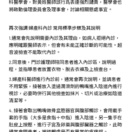
科醫學會，對黃姓醫師該行爲表達強烈譴責，醫學會也
將啟動倫理委員會及理事會，討論相關懲處事宜。
再次強調 婦產科內診 常用標準步驟及其說明
1.通常會先說明需要內診及其理由，如病人拒絕內診，
應明確跟醫師表示，但會有未能正確診斷的可能性。超
音波檢查不能取代內診。
2.同意後，門診護理師陪同患者進入內診區，說明過
程，並指導患者放置衣物、脫去衣褲及上檢查台。
3.婦產科醫師進行內診前，通常會再次說明，並請患者
不用緊張，接著放入塗過潤滑劑的鴨嘴進入陰道內進行
視診，必要時併行其他檢查如抹片、切片或治療如陰道
清潔等。
4. 接著會取出鴨嘴做骨盆腔器官與腹部觸診，會用載手
套的手指（大多是食指＋中指）進入陰道，另一隻手在
肚皮上按壓，進行子宮及卵巢與腹部臟器之觸診，此時
通常會問患者，被碰觸處是否有異常的疼痛感。