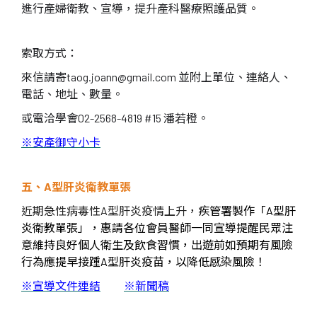
進行產婦衛教、宣導，提升產科醫療照護品質。
索取方式：
來信請寄taog.joann@gmail.com 並附上單位、連絡人、
電話、地址、數量。
或電洽學會02-2568-4819 #15 潘若橙。
※安產御守小卡
五、
A
型肝炎衛教單張
近期急性病毒性
A
型肝炎疫情上升，
疾管署製作「
A
型肝
炎衛教單張
」，惠請各位會員醫師一同宣導提醒民眾注
意維持良好個人衛生及飲食習慣，出遊前如預期有風險
行為應提早接踵
A
型肝炎疫苗，以降低感染風險
！
※宣導文件連結
※新聞稿