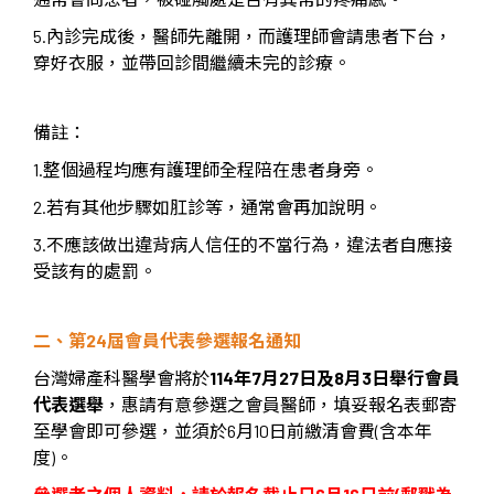
5.內診完成後，醫師先離開，而護理師會請患者下台，
穿好衣服，並帶回診間繼續未完的診療。
備註：
1.整個過程均應有護理師全程陪在患者身旁。
2.若有其他步驟如肛診等，通常會再加說明。
3.不應該做出違背病人信任的不當行為，違法者自應接
受該有的處罰。
二、第
24
屆會員代表參選報名通知
台灣婦產科醫學會將於
114年7月27日及8月3日舉行會員
代表選舉
，惠請有意參選之會員醫師，填妥報名表郵寄
至學會即可參選，並須於6月10日前繳清會費(含本年
度)。