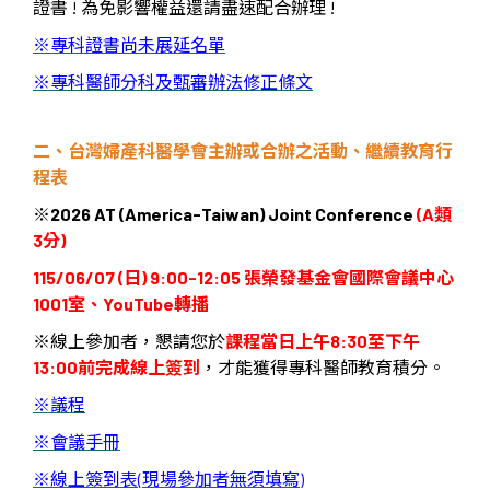
證書
!
為免影響權益還請盡速配合辦理
!
※
專科證書尚未展延名單
※
專科醫師分科及甄審辦法修正條文
二、台灣婦產科醫學會主辦或合辦之活動、繼續教育行
程表
※
2026 AT (America-Taiwan) Joint Conference
(A
類
3
分
)
115/06/07 (
日
) 9:00-12:05
張榮發基金會國際會議中心
1001
室、
YouTube
轉播
※線上參加者，懇請您於
課程當日上午
8:30
至下午
13:00
前完成線上簽到
，才能獲得專科醫師教育積分。
※
議程
※
會議手冊
※
線上簽到表
(
現場參加者無須填寫
)