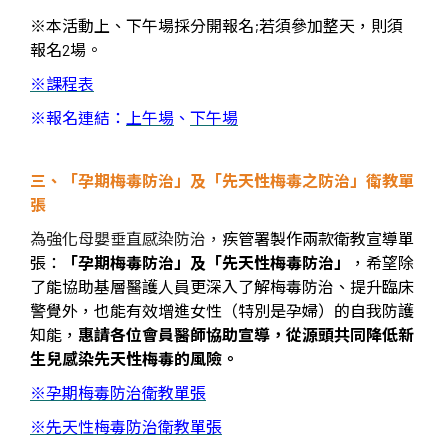
※
本活動上、下午場採分開報名
;
若須參加整天，則須
報名
2
場。
※
課程表
※
報名連結：
上午場
、
下午場
三、「
孕期梅毒防治
」
及
「
先天性梅毒之防治
」
衛教單
張
為強化母嬰垂直感染防治，
疾管署製作兩款衛教宣導單
張：
「孕期梅毒防治」及「先天性梅毒防治」
，希望除
了能協助基層醫護人員更深入了解梅毒防治、提升臨床
警覺外，也能有效增進女性（特別是孕婦）的自我防護
知能，
惠請各位會員醫師協助宣導，從源頭共同降低新
生兒感染先天性梅毒的風險。
※
孕期梅毒防治衛教單張
※
先天性梅毒防治衛教單張