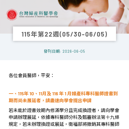
115年第22週(05/30-06/05)
發刊日期: 2026-06-05
各位會員醫師，平安：
一、
115
年
10
、
11
月及
116
年
1
月婦產科專科醫師證書到
期而尚未展延者，請盡速向學會提出申請
若未能於證書效期內修滿學分且完成換證者，請向學會
申請辦理展延，依據專科醫師分科及甄審辦法第十九條
規定，若未辦理換證或展延，衛福部將撤銷其專科醫師