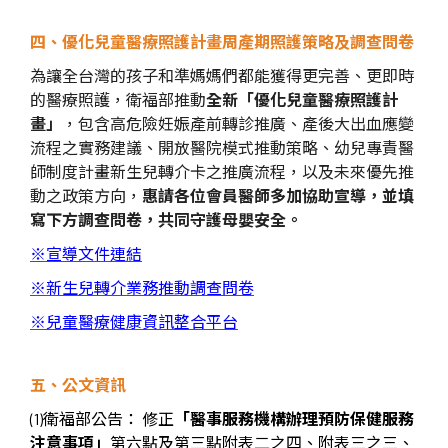
四、優化兒童醫療照護計畫周產期照護策略及調查問卷
為讓全台灣的孩子和準媽媽們都能獲得更完善、更即時
的醫療照護，衛福部推動
全新「優化兒童醫療照護計
畫」
，包含高危險妊娠產前轉診推廣、產後大出血應變
流程之實務建議、開放醫院模式推動策略、幼兒專責醫
師制度計畫新生兒轉介卡之推廣流程，以及未來優先推
動之政策方向，
惠請各位會員醫師多加協助宣導，並填
寫下方調查問卷，共同守護母嬰安全。
※
宣導文件連結
※
新生兒轉介業務推動調查問卷
※
兒童醫療健康資訊整合平台
五、公文資訊
(1)衛福部公告：
修正
「醫事服務機構辦理預防保健服務
注意事項」
第六點及第三點附表二之四、附表三之三、