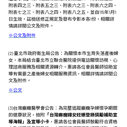
附表四之三、附表五之三、附表六之三、附表六之四、
附表七之三、附表八之四，附表八之五，並自
115
年
1
月
1
日生效，茲檢送修正規定及發布令影本各
1
份，相關詳
情請詳閱公文及附件。
※公文及附件
(2)
臺北市政府衛生局公告：為關懷本市生育失落產後婦
女，本局結合臺北市立聯合醫院提供電話關懷訪視、心
理諮商服務及相關資源轉介。惠請各位會員醫師協助宣
導有需要之產後婦女相關服務資訊，相關詳情請詳閱公
文及附件。
※
公文
(3)台灣癲癇醫學會
公告：為完整追蹤癲癇孕婦懷孕期間
的健康狀況，檢附
「台灣癲癇婦女妊娠登錄獎勵補助宣
導海報」及宣導小卡
，惠請各位會員醫師鼓勵符合資格