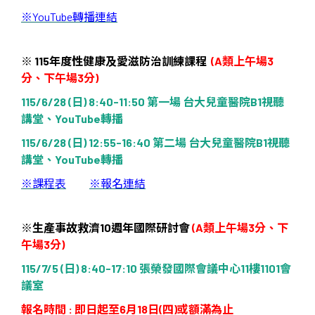
※
YouTube
轉播連結
※
115
年度性健康及愛滋防治訓練課程
(A
類上午場
3
分、下午場
3
分
)
115/6/28 (
日
) 8:40-11:50
第一場
台大兒童醫院
B1
視聽
講堂、
YouTube
轉播
115/6/28 (
日
) 12:55-16:40
第二場
台大兒童醫院
B1
視聽
講堂、
YouTube
轉播
※
課程表
※
報名連結
※
生產事故救濟
10
週年國際研討會
(A
類上午場
3
分、下
午場
3
分
)
115/7/5 (
日
) 8:40-17:10
張榮發國際會議中心
11
樓
1101
會
議室
報名時間
:
即日起至
6
月
18
日
(
四
)
或額滿為止