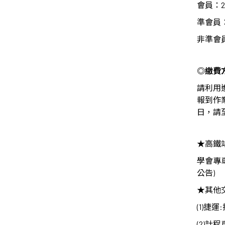
會員：
2
準會員
非準會
◎
繳費
請利用
報到作
日，請
★高鐵
學會專
公告
)
★
其他
(1)
捷運
:
(2)
計程