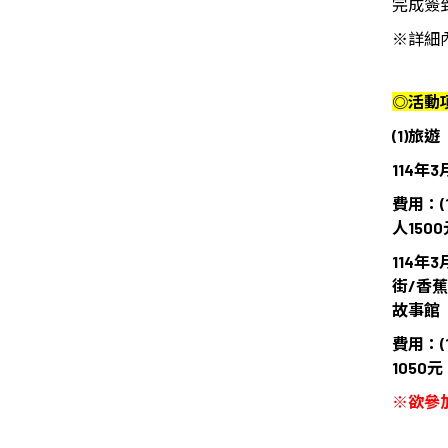
完成簽
※
詳細
◎
活動
(1)
旅遊
114年
費用：(
人150
114年
街/香
故事館
費用：(
1050元
※欲參加