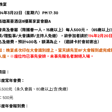
會晚宴
14
年
3
月
22
日（星期六）PM 17:30
高雄萬豪酒店8
樓萬享宴會廳A
會員及眷屬（限攜眷一人，15
歲以上）每人
500
元，（
65
歲以上
(
表
/
理監事
/
大會講師
/
主持人免繳），欲參加者請於
114年2月20
名及繳費，預計
400名，額滿為止，（邀請卡於會前寄出）
知：晚宴桌次印在大會識別證上，當天請先至8F大會報到處完成
入座。
※
座位均已事先安排，未事先報名者謝絕入場。
項目：
年度常年會費：
3,500
元（永久會員、
80
歲以上
(
含
)
免繳）
：
500
元
年度年會報到費：