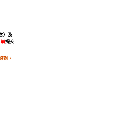
含）及
日前
提交
報到，