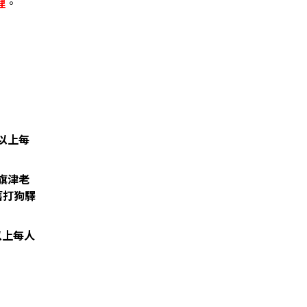
理
。
位以上每
/旗津老
舊打狗驛
以上每人