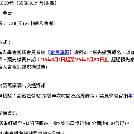
,000
元（
65
歲以上
(
含
)
免繳）
：免費
員：
1,000
元
(
未申請入會者
)
方式：
進入學會官網會員系統
【
繳費專區
】
虛擬
ATM
事先繳費報名，以
業。預先繳費日期：
114
年
1
月
1
日起至
114
年
2
月
20
日止
(
超過預先
至大會報到處現場繳費
)
站至萬豪酒店交通資訊
車接駁：高鐵左營站
(
接駁車次時間及路線詳情，請見學會官網
年
交通資訊
搭乘紅線至
R13
凹仔底站，從
2
號出口步行約
8
分鐘
(
約
500
公尺
)
。
車
:
由高鐵左營站乘車約
15
分鐘。