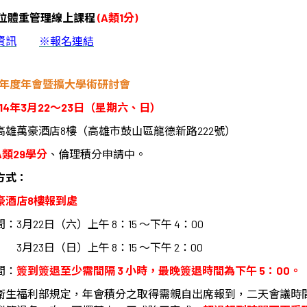
位體重管理線上課程
(A
類
1
分
)
資訊
※
報名連結
年度年會暨擴大學術研討會
14
年
3
月
22
～
23
日（星期六、日）
高雄萬豪酒店
8
樓（高雄市鼓山區龍德新路
222
號）
A
類
29
學分
、倫理積分申請中。
方式：
豪酒店
8
樓報到處
間：
3
月
22
日（六）上午
8
：
15
～下午
4
：
00
3
月
23
日（日）上午
8
：
15
～下午
2
：
00
間：
簽到簽退至少需間隔
3
小時，最晚簽退時間為下午
5
：
00
。
衛生福利部規定，年會積分之取得需親自出席報到，二天會議時