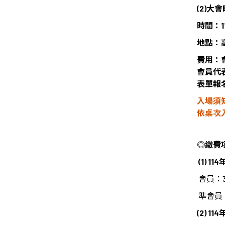
(2)大
時間：1
地點：
費用：
會員代
表單報
入場須
依桌次
◎
繳費
(1) 114
會員：
準會員
(2) 114