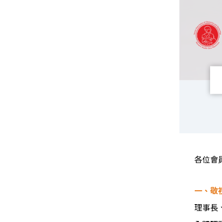
各位會
一、敬
理事長