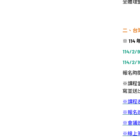
全體理
二、台
※
114
114/2/9
114/2/16
報名時
※
課程
寫並送
※
課程
※
報名
※
會議
※
線上