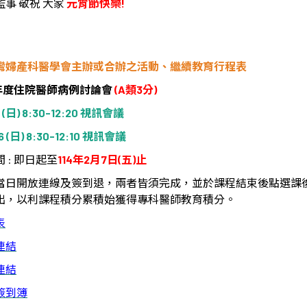
監事
敬祝
大家
元宵節快樂!
灣婦產科醫學會主辦或合辦之活動、繼續教育行程表
年度住院醫師病例討論會
(A
類
3
分
)
 (
日
) 8:30-12:20
視訊會議
 (
日
) 8:30-12:10
視訊會議
間
:
即日起至
114
年
2
月
7
日
(
五
)
止
當日開放連線及簽到退，兩者皆須完成，並於課程結束後點選課
出，以利課程積分累積始獲得專科醫師教育積分。
表
連結
連結
簽到簿