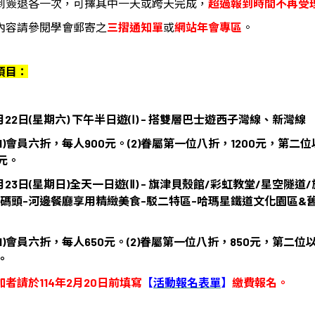
到簽退各一次，可擇其中一天或跨天完成，
超過報到時間不再受
內容請參閱學會郵寄之
三摺通知單
或
網站年會專區
。
項目：
3月22日(星期六) 下午半日遊(Ⅰ) - 搭雙層巴士遊西子灣線、新灣線
1)會員六折，每人900元。(2)眷屬第一位八折，1200元，第二
0元。
3月23日(星期日)全天一日遊(Ⅱ) - 旗津貝殼館/彩虹教堂/星空隧道
蕉碼頭-河邊餐廳享用精緻美食-駁二特區-哈瑪星鐵道文化園區&
1)會員六折，每人650元。(2)眷屬第一位八折，850元，第二位
。
者請於114年2月20日前填寫
【
活動報名表單
】
繳費報名
。