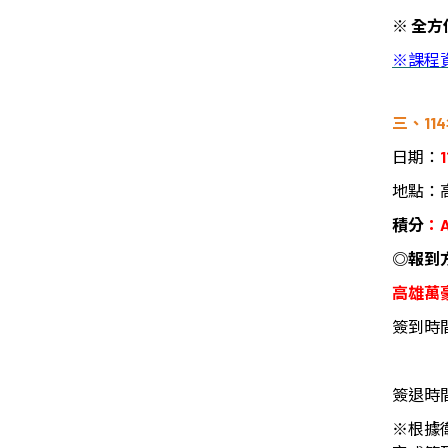
※
全方
※
課程
三、
114
日期：
1
地點：
積分
：
◎
報到
高雄萬
簽到時
簽退時
※
根據