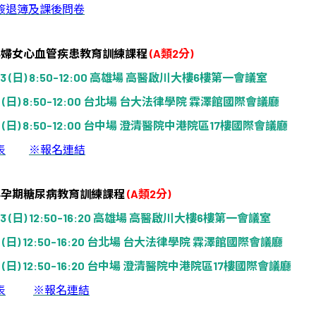
簽退簿及課後問卷
年婦女心血管疾患教育訓練課程
(A
類
2
分
)
3 (
日
) 8:50-12:00
高雄場
高醫啟川大樓
6
樓第一會議室
 (
日
) 8:50-12:00
台北場
台大法律學院
霖澤館國際會議廳
 (
日
) 8:50-12:00
台中場
澄清醫院中港院區
17
樓國際會議廳
表
※
報名連結
年孕期糖尿病教育訓練課程
(A
類
2
分
)
3 (
日
) 12:50-16:20
高雄場
高醫啟川大樓
6
樓第一會議室
 (
日
) 12:50-16:20
台北場
台大法律學院
霖澤館國際會議廳
 (
日
) 12:50-16:20
台中場
澄清醫院中港院區
17
樓國際會議廳
表
※
報名連結