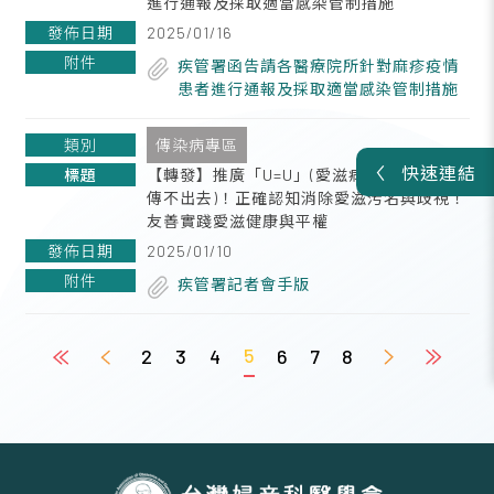
進行通報及採取適當感染管制措施
2025/01/16
疾管署函告請各醫療院所針對麻疹疫情
患者進行通報及採取適當感染管制措施
傳染病專區
快速連結
【轉發】推廣「U=U」(愛滋病毒量測不到＝
傳不出去)！正確認知消除愛滋污名與歧視！
友善實踐愛滋健康與平權
2025/01/10
疾管署記者會手版
5
2
3
4
6
7
8