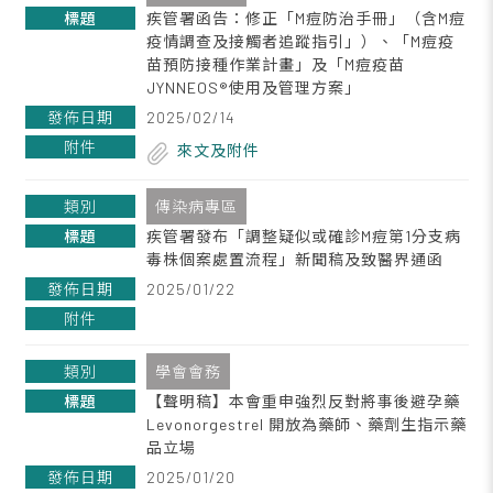
疾管署函告：修正「M痘防治手冊」（含M痘
疫情調查及接觸者追蹤指引」）、「M痘疫
苗預防接種作業計畫」及「M痘疫苗
JYNNEOS®使用及管理方案」
2025/02/14
來文及附件
傳染病專區
疾管署發布「調整疑似或確診M痘第1分支病
毒株個案處置流程」新聞稿及致醫界通函
2025/01/22
學會會務
【聲明稿】本會重申強烈反對將事後避孕藥
Levonorgestrel 開放為藥師、藥劑生指示藥
品立場
2025/01/20