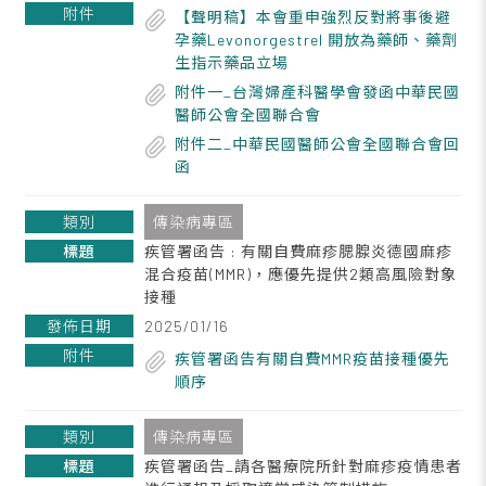
【聲明稿】本會重申強烈反對將事後避
孕藥Levonorgestrel 開放為藥師、藥劑
生指示藥品立場
附件一_台灣婦產科醫學會發函中華民國
醫師公會全國聯合會
附件二_中華民國醫師公會全國聯合會回
函
傳染病專區
疾管署函告 : 有關自費麻疹腮腺炎德國麻疹
混合疫苗(MMR)，應優先提供2類高風險對象
接種
2025/01/16
疾管署函告有關自費MMR疫苗接種優先
順序
傳染病專區
疾管署函告_請各醫療院所針對麻疹疫情患者