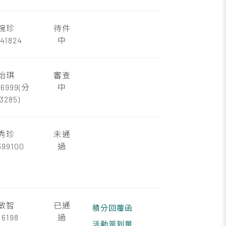
婉珍
待件
41824
中
怡琪
審查
26999(分
中
3285)
秀珍
未通
399100
過
敏智
已通
積分回覆函
16198
過
活動簽到單