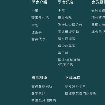
學會介紹
學會訊息
會員服
沿革
全部
修改會
理事⻑的話
學會會務
積分資訊
政府法令與公告
費用查
章程
國外學術活動
準會員 
理監事
達文西認證
會員代表
傳染病專區
電子報
徵才/器械廉讓
/院所租售
醫網相連
下載專區
會員醫療院所
參考資料表單
醫學資訊
性健康友善門診專區
衛生及其他機構