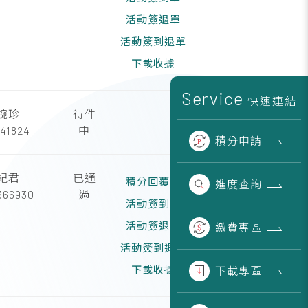
活動簽退單
活動簽到退單
下載收據
Service
快速連結
婉珍
待件
41824
中
積分
申請
紀君
已通
積分回覆函
進度
查詢
366930
過
活動簽到單
活動簽退單
繳費
專區
活動簽到退單
下載收據
下載
專區