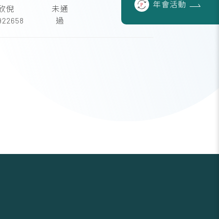
年會
活動
欣倪
未通
922658
過