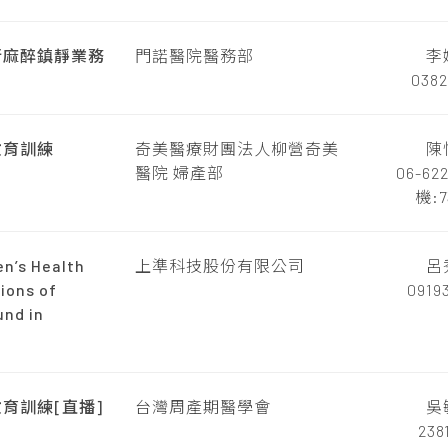
行麻醉鎮靜業務
門諾醫院醫務部
李
0382
教育訓練
奇美醫療財團法人柳營奇美
陳
醫院 婦產部
06-62
機:7
n’s Health
上準科技股份有限公司
呂
tions of
0919
und in
育訓練[直播]
台灣周產期醫學會
吳
238