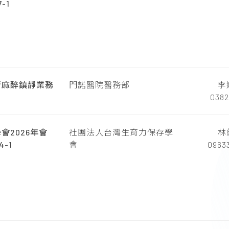
-1
行麻醉鎮靜業務
門諾醫院醫務部
李
0382
會2026年會
社團法人台灣生育力保存學
林
-1
會
0963