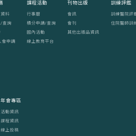
務
課程活動
刊物出版
訓練評鑑
員資料
行事曆
會訊
訓練醫院評
/查詢
積分申請/查詢
會刊
住院醫師訓
詢
國內活動
其他出版品資訊
入會申請
線上教育平台
年會專區
活動資訊
課程資訊
線上投稿