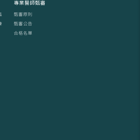
專業醫師甄審
鑑
甄審原則
練
甄審公告
合格名單