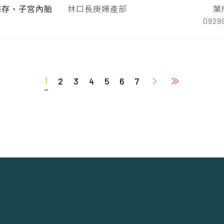
保存、子宮內胎
林口長庚婦產部
葉
0929
1
2
3
4
5
6
7