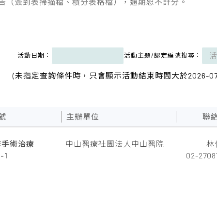
報告（簽到表掃描檔、積分表格檔），逾期恕不計分。
活動日期：
活動主題/認定編號
搜尋：
(未指定查詢條件時，只會顯示活動結束時間大於2026-07
號
主辦單位
聯
非手術治療
中山醫療社團法人中山醫院
林
-1
02-2708