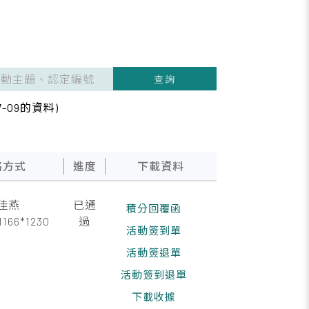
查詢
-09的資料)
絡方式
進度
下載資料
佳燕
已通
積分回覆函
1166*1230
過
活動簽到單
活動簽退單
活動簽到退單
下載收據