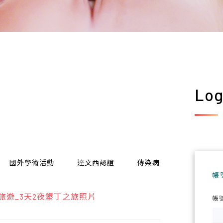
Log
國外學術活動
達文西認證
傳染病專區
電子報
帳
員旅遊_3天2夜墾丁之旅照片
帳