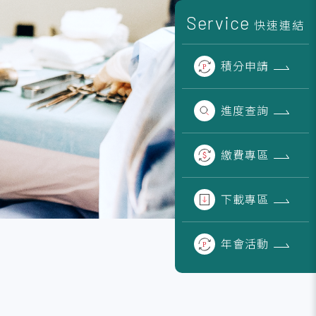
Service
快速連結
積分
申請
進度
查詢
繳費
專區
下載
專區
年會
活動