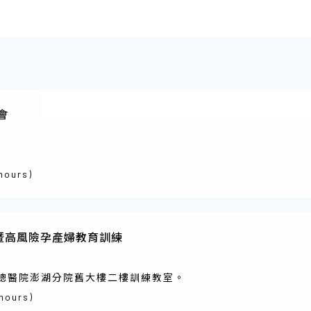
會
 hours)
暨高風險孕產婦教育訓練
總醫院澎湖分院舊大樓二樓訓練教室。
 hours)