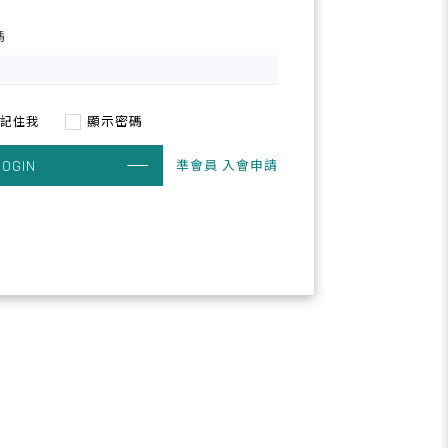
碼
顯示密碼
記住我
準會員 入會申請
LOGIN