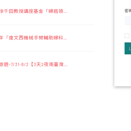
年度徐千田教授講座基金「婦癌領域
密
」申請事宜
下半年「達文西機械手臂輔助婦科手
課程」
旅遊-7/31-8/2【3天2夜南臺灣墾
醫學會網路銀行或ATM繳費說明
據流程說明