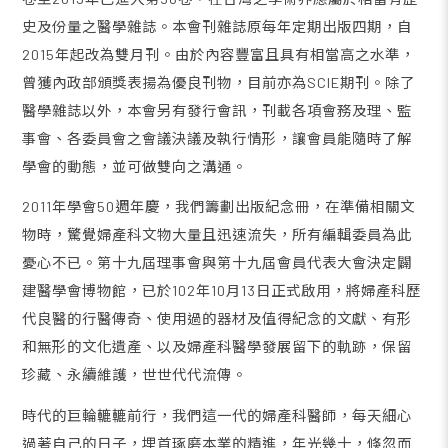
史及份量之醫學雜誌。本會刊雜誌原每年定期出版四期，自
2015年起改為雙月刊。由於內容豐富且具有相當高之水準，
曾獲內政部頒獎表揚為優良刊物，目前亦為SCIE期刊。除了
醫學雜誌以外，本會另有發行會訊，刊載各項會務及理、監
事會、各委員會之會議決議及執行情形，讓會員能隨時了解
學會的動態，並可做雙向之溝通。
2011年學會50週年慶，我們籌劃出版紀念冊，在準備相關文
物時，驚覺婦產科文物大量且迅速流失，所有編輯委員為此
憂心不已。第十九屆理事會與第十九屆會員代表大會決定闢
建醫學會博物館，已於102年10月13日正式啟用，將婦產科歷
代良醫的行醫傳奇、使用過的器材及值得紀念的文獻、有形
和無形的文化遺產、以及婦產科醫學發展留下的軌跡，保留
珍藏、永續維護，世世代代流傳。
時代的巨輪轆轆前行，我們這一代的婦產科醫師，每天細心
過著自己的日子，埋首琢磨本業的精進，年光幾十，倏忽而