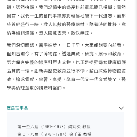
逝，猛然抬頭，我們記憶中的婦產科前輩風範已模糊；驀然
回首，我們一生的奮鬥事蹟亦將輕易地被下一代遺忘。而那
些曾經盛行一時，救人無數的醫療器材，隨著時間推移，竟
淪為破銅爛鐵，遭人隨意丟棄，散佚無踪。
我們深切體認，醫學進步，一日千里，大家都說要向前看，
但知古鑑今，有了博物館，透過典藏、研究、展示和教育，
努力保有完整的婦產科歷史文物，也正是提昇婦女健康照護
品質的一環。創新與歷史教育並行不悖，藉由探索博物館館
藏，追求靈感、學習、享受，孕育一代又一代文武雙全，醫
學與倫理並重的婦產科醫師。
歷屆理事長
第一至六屆（1961～1978）魏炳炎 教授
第七、八屆（1978～1984）徐千田 教授