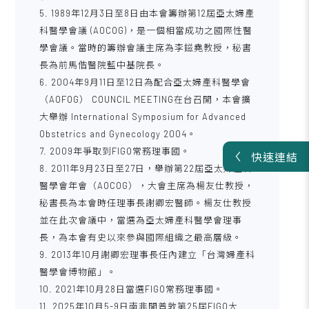
5. 1989年12月3日至8日由本會籌辦第12屆亞太婦產
科醫學會議 (AOCOG)，是一個相當成功之國際性醫
學會議。當時的籌辦會議主席為李鎡堯教授，秘書
長為前馬偕醫院藍中基院長。
6. 2004年9月11日至12日為配合亞太婦產科醫學會
（AOFOG） COUNCIL MEETING在台召開，本會擴
大舉辦 International Symposium for Advanced
Obstetrics and Gynecology 2004。
7. 2009年爭取到FIGO常務理事國。
快速連結
8. 2011年9月23日至27日，舉辦第22屆亞太婦產科
醫學會年會（AOCOG），大會主席為楊友仕教授，
秘書長為本會時任理事長謝卿宏醫師。楊友仕教授
並在此次會議中，當選為亞太婦產科醫學會理事
長，為本會有史以來參與國際組織之最高層級。
9. 2013年10月謝卿宏理事長任內建立「台灣婦產科
醫學會博物館」。
10. 2021年10月28日當選FIGO常務理事國。
11. 2025年10月5-9日南非開普敦第25屆FIGO大