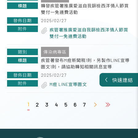
轉發疾管署推廣愛滋自我篩檢西洋情人節買
雙付一免運費活動
2025/02/27
疾管署推廣愛滋自我篩檢西洋情人節買
雙付一免運費活動
傳染病專區
疾管署發布M痘新聞稿1則，另製作LINE宣導
圖文1則，請協助轉知相關訊息宣導
2025/02/27
快速連結
M痘 LINE宣導圖文
1
2
3
4
5
6
7