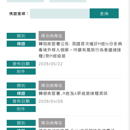
查詢
標題搜尋：
傳染病專區
轉知疾管署公告: 我國首次確診M痘Ib分支病
毒境外移入個案，呼籲有風險行為者儘速接
種2劑M痘疫苗
2026/05/22
傳染病專區
轉發疾管署_M痘及A肝疫苗接種資訊
2026/04/09
傳染病專區