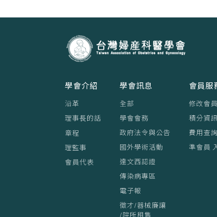
學會介紹
學會訊息
會員服
沿革
全部
修改會
理事⻑的話
學會會務
積分資訊
政府法令與公告
費用查
章程
國外學術活動
準會員 
理監事
達文西認證
會員代表
傳染病專區
電子報
徵才/器械廉讓
/院所租售