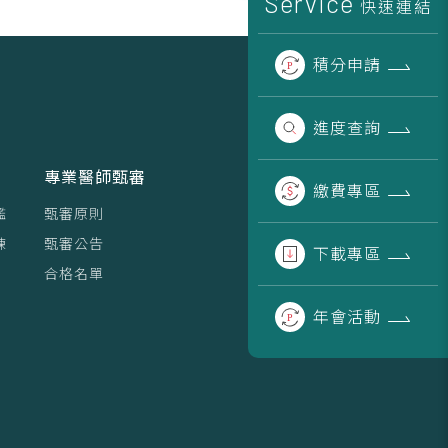
Service
快速連結
積分
申請
進度
查詢
專業醫師甄審
繳費
專區
鑑
甄審原則
練
甄審公告
下載
專區
合格名單
年會
活動