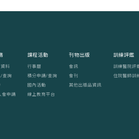
務
課程活動
刊物出版
訓練評鑑
員資料
行事曆
會訊
訓練醫院評
/查詢
積分申請/查詢
會刊
住院醫師訓
詢
國內活動
其他出版品資訊
入會申請
線上教育平台