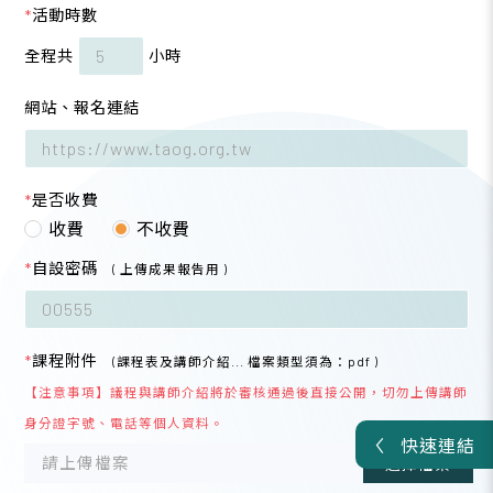
*
活動時數
全程共
小時
網站、報名連結
*
是否收費
收費
不收費
*
自設密碼
( 上傳成果報告用 )
*
課程附件
(課程表及講師介紹... 檔案類型須為：pdf )
【注意事項】議程與講師介紹將於審核通過後直接公開，切勿上傳講師
身分證字號、電話等個人資料。
快速連結
請上傳檔案
選擇檔案