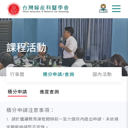
課程活動
行事曆
積分申請/查詢
國內活動
積分申請
進度查詢
積分申請注意事項：
1. 請於繼續教育課程開辦前一至六個月內提出申請，未依規
定期限申請恕不受理。