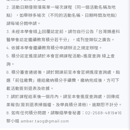
2. 活動日期僅限填寫單一場次課程（同一個活動名稱及地
點），如舉辦多場次（不同的活動名稱、日期時間及地點）
請每場分開申請。
3. 未經本學會線上回覆認定前，請勿自行公告「台灣婦產科
醫學會認定繼續教育積分若干分」，或刊登類似之廣告。
4. 依據本學會繼續教育積分申請辦法之規定辦理。
5. 積分認定進度請於本會官網課程活動>進度查詢 線上查
詢。
6. 積分審查通過後，請於開課前至本會官網進度查詢處，點
選「前往繳費」連結繳納積分手續費，繳納完成後，方可下
載活動簽到退表及收據。
7. 請於課程結束後一個月內，請至本會進度查詢處，回傳成
果報告(簽到退表掃描檔、及學員積分清冊)，逾期恕不計分。
8. 如有任何積分問題，請聯絡學會秘書：02-2568-4819#16
黎小姐 amber.taog@gmail.com