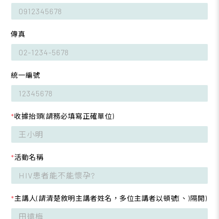
傳真
統一編號
*
收據抬頭(請務必填寫正確單位)
*
活動名稱
*
主講人(請清楚敘明主講者姓名，多位主講者以頓號(、)隔開)