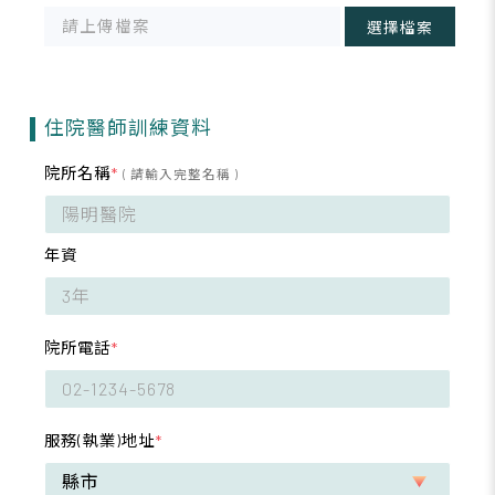
請上傳檔案
選擇檔案
住院醫師訓練資料
院所名稱
*
( 請輸入完整名稱 )
年資
院所電話
*
服務(執業)地址
*