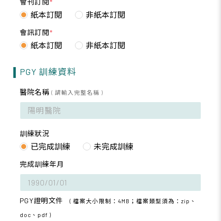
會刊訂閱
*
紙本訂閱
非紙本訂閱
會訊訂閱
*
紙本訂閱
非紙本訂閱
PGY 訓練資料
醫院名稱
( 請輸入完整名稱 )
訓練狀況
已完成訓練
未完成訓練
完成訓練年月
PGY證明文件
( 檔案大小限制：4MB；檔案類型須為：zip、
doc、pdf )