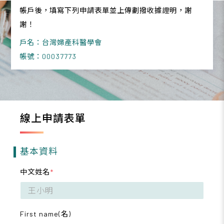
帳戶後，填寫下列申請表單並上傳劃撥收據證明，謝
謝！
戶名：台灣婦產科醫學會
帳號：00037773
線上申請表單
基本資料
中文姓名
*
First name(名)