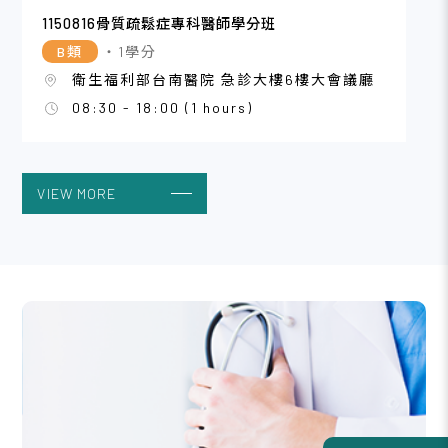
1150816骨質疏鬆症專科醫師學分班
B類
・1學分
衛生福利部台南醫院 急診大樓6樓大會議廳
08:30 - 18:00 (1 hours)
VIEW MORE
2026/08
16
115年度三高防治繼續教育課程_台中
A類
・3學分
中國附醫癌症中心 1樓階梯教室
08:45 - 12:00 (3 hours)