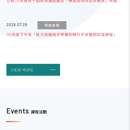
公告115年度徐千田教授講座基金「婦癌領域傑出學者獎」申請事
宜
2026.07.29
學會會務
115年度下半年「達文西機械手臂輔助婦科手術醫師認證課程」
2026.03.01
學會會務
115年度會員旅遊-7/31-8/2【3天2夜南臺灣墾丁之旅】
VIEW MORE
2023.04.19
學會會務
台灣婦產科醫學會網路銀行或ATM繳費說明
Events
課程活動
2023.04.19
學會會務