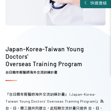
快速連結
2026/08
16
更年期專業人員線上教育訓練
A類
・3學分
此課程為線上課程，透過YouTube播映
13:00 - 16:30 (3 hours)
Japan-Korea-Taiwan Young
Doctors'
Overseas Training Program
2026/08
台日韓年輕醫師海外交流訓練計畫
21
115年重複的夢魘與凝固的時間：性侵害兒少驗傷採
『台日韓年輕醫師海外交流訓練計畫』 (Japan-Korea-
證與創傷後壓力（PTSD）臨床實務教育訓練
Taiwan Young Doctors' Overseas Training Program)」為
B類
・1學分
台、日、韓三國共同建立，此短期交流計畫只提供 台、日、
台東馬偕紀念醫院 恩典樓9樓 李庥紀念禮拜