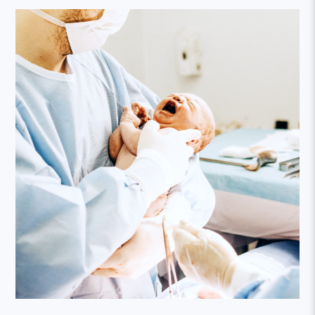
本網站建議以Firefox或Google Chrome等瀏覽器瀏覽。
2026.06.03
學會會務
6/7 (日) 上午【2026 AT (America-Taiwan) Joint Conference】
相關視訊及簽到連結
2026.05.22
傳染病專區
轉知疾管署公告: 我國首次確診M痘Ib分支病毒境外移入個案，呼
籲有風險行為者儘速接種2劑M痘疫苗