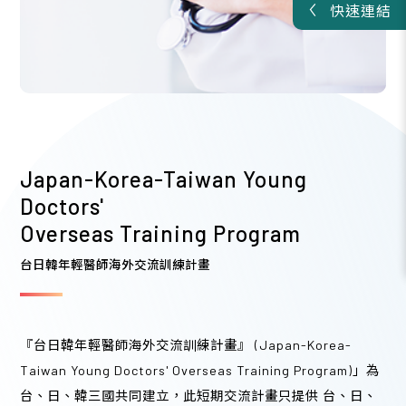
快速連結
2026/08
09
115年度孕婦及高危險群流感疫苗接種教育訓練課程
A類
・3學分
Japan-Korea-Taiwan Young
台大醫學院 201講堂
Doctors'
09:00 - 12:00 (3 hours)
Overseas Training Program
台日韓年輕醫師海外交流訓練計畫
2026/08
09
『台日韓年輕醫師海外交流訓練計畫』 (Japan-Korea-
Taiwan Young Doctors' Overseas Training Program)」為
婦產科藥物新進展研討會
台、日、韓三國共同建立，此短期交流計畫只提供 台、日、
A類
・4學分