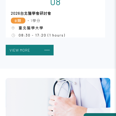
08
2026台北醫學會研討會
B類
・1學分
臺北醫學大學
08:30 - 17:20 (1 hours)
VIEW MORE
2026/08
08
澎湖縣婦幼健康促進暨高風險孕產婦教育訓練
B類
・1學分
國防醫學大學三軍總醫院澎湖分院舊大樓二
樓訓練教室。
09:00 - 17:00 (1 hours)