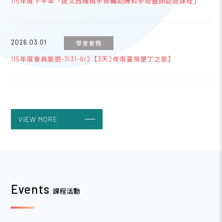
115年度下半年「達文西機械手臂輔助婦科手術醫師認證課程」
2026.03.01
學會會務
115年度會員旅遊-7/31-8/2【3天2夜南臺灣墾丁之旅】
2023.04.19
學會會務
台灣婦產科醫學會網路銀行或ATM繳費說明
VIEW MORE
2023.04.19
學會會務
線上列印收據流程說明
Events
課程活動
2020.04.06
學會會務