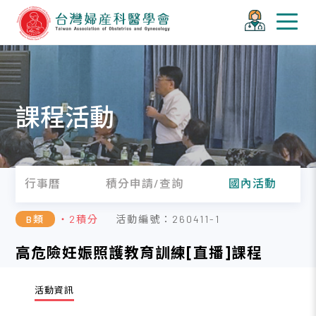
課程活動
行事曆
積分申請/查詢
國內活動
B類
・2積分
活動編號：260411-1
高危險妊娠照護教育訓練[直播]課程
活動資訊