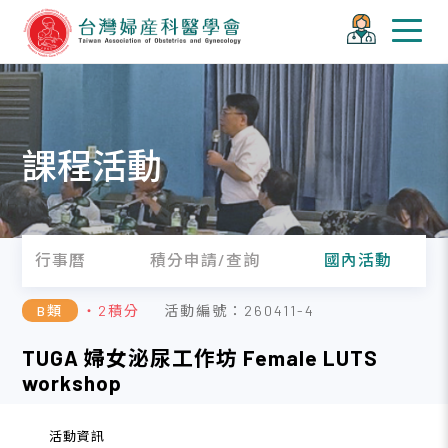
課程活動
行事曆
積分申請/查詢
國內活動
B類
・2積分
活動編號：260411-4
TUGA 婦女泌尿工作坊 Female LUTS
workshop
活動資訊