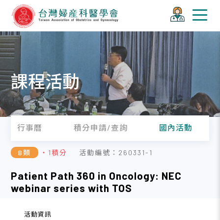
課程活動
行事曆
積分申請/查詢
國內活動
B類
・1積分
活動編號：260331-1
Patient Path 360 in Oncology: NEC
webinar series with TOS
活動資訊