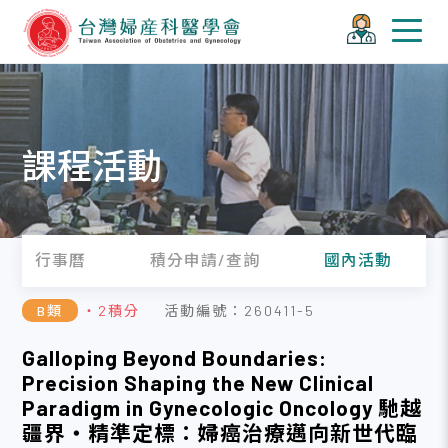
課程活動
行事曆
積分申請/查詢
國內活動
B類
・2積分
活動編號：260411-5
Galloping Beyond Boundaries:
Precision Shaping the New Clinical
Paradigm in Gynecologic Oncology 馳越
疆界・精準定標：婦癌治療邁向新世代臨