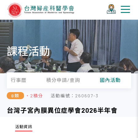
課程活動
行事曆
積分申請/查詢
國內活動
B類
・2積分
活動編號：260607-3
台灣子宮內膜異位症學會2026半年會
活動資訊