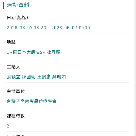
活動資料
日期(起迄)
2026-06-07 08:30 ~ 2026-06-07 12:00
地點
JR東日本大飯店2F 牡丹廳
主講人
張穎宜,陳國瑚,王鵬惠,吳珮如
主辦單位
台灣子宮內膜異位症學會
課程時數
2