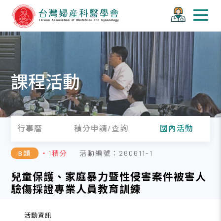
課程活動
行事曆
積分申請/查詢
國內活動
B類
・1積分
活動編號：260611-1
兒童保護、家庭暴力暨性侵害案件被害人
驗傷採證專業人員教育訓練
活動資訊