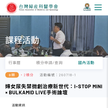
課程活動
行事曆
積分申請/查詢
國內活動
B類
・2積分
活動編號：260718-1
婦女尿失禁微創治療新世代：I-STOP MINI
× BULKAMID LIVE手術論壇
活動資訊