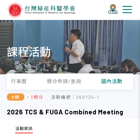
課程活動
行事曆
積分申請/查詢
國內活動
B類
・3積分
活動編號：260725-1
2026 TCS & FUGA Combined Meeting
活動資訊