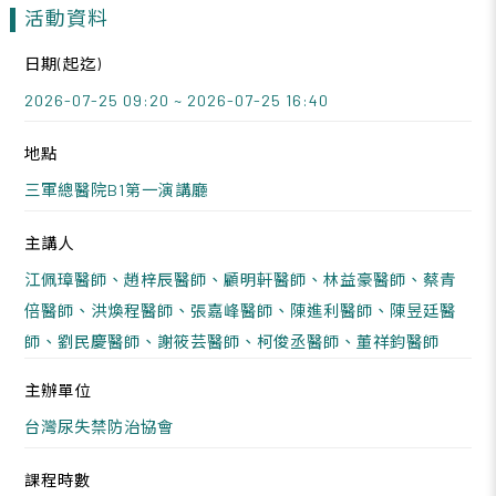
活動資料
日期(起迄)
2026-07-25 09:20 ~ 2026-07-25 16:40
地點
三軍總醫院B1第一演講廳
主講人
江佩璋醫師、趙梓辰醫師、顧明軒醫師、林益豪醫師、蔡青
倍醫師、洪煥程醫師、張嘉峰醫師、陳進利醫師、陳昱廷醫
師、劉民慶醫師、謝筱芸醫師、柯俊丞醫師、董祥鈞醫師
主辦單位
台灣尿失禁防治協會
課程時數