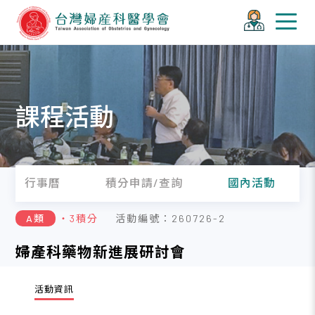
課程活動
行事曆
積分申請/查詢
國內活動
A類
・3積分
活動編號：260726-2
婦產科藥物新進展研討會
活動資訊