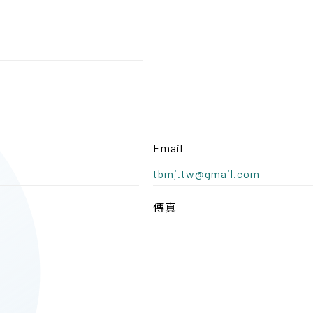
Email
tbmj.tw@gmail.com
傳真