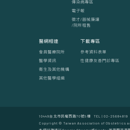
傳染病專區
電子報
徵才/器械廉讓
/院所租售
醫網相連
下載專區
會員醫療院所
參考資料表單
醫學資訊
性健康友善門診專區
衛生及其他機構
其他醫學組織
10449台北市民權西路70號5樓
TEL | 02-25684819
Copyright © Taiwan Association of Obstetrics a
本網站建議以Google Chrome或Firefox等瀏覽器瀏