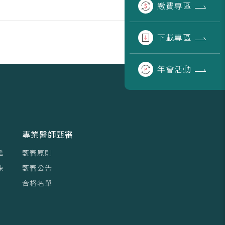
繳費
專區
下載
專區
年會
活動
專業醫師甄審
鑑
甄審原則
練
甄審公告
合格名單