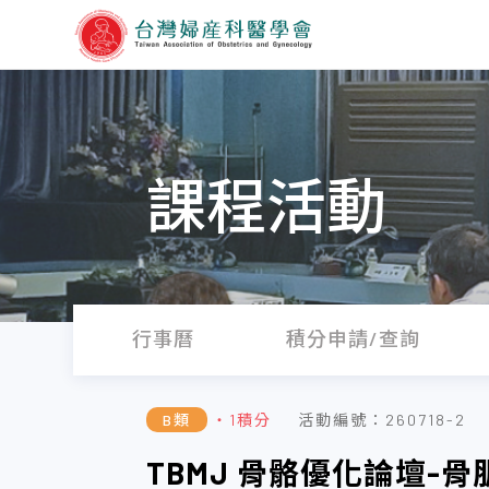
課程活動
行事曆
積分申請/查詢
B類
・1積分
活動編號：260718-2
TBMJ 骨骼優化論壇-骨