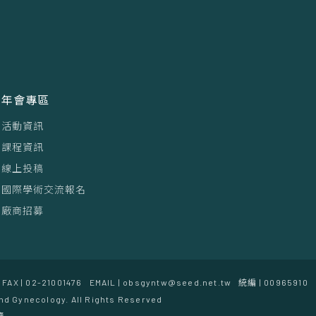
年會專區
活動資訊
課程資訊
線上投稿
國際學術交流報名
廠商招募
FAX | 02-21001476
EMAIL | obsgyntw@seed.net.tw
統編 | 00965910
nd Gynecology. All Rights Reserved
覽