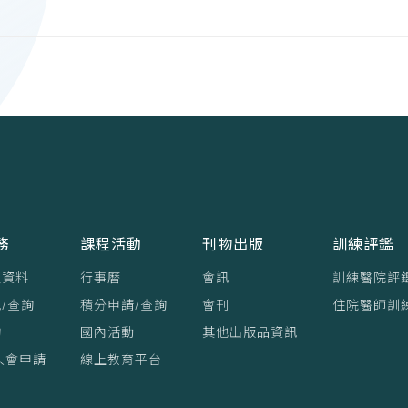
務
課程活動
刊物出版
訓練評鑑
員資料
行事曆
會訊
訓練醫院評
/查詢
積分申請/查詢
會刊
住院醫師訓
詢
國內活動
其他出版品資訊
入會申請
線上教育平台