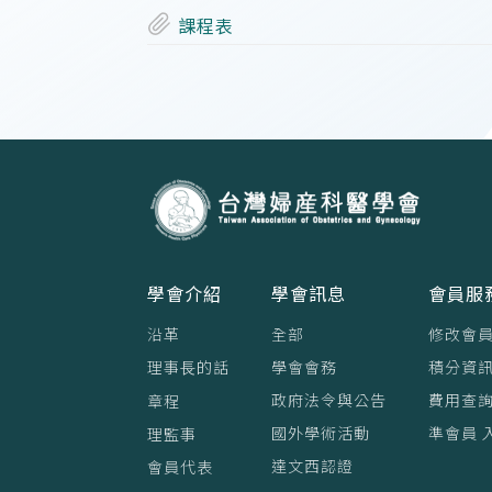
課程表
學會介紹
學會訊息
會員服
沿革
全部
修改會
理事⻑的話
學會會務
積分資訊
政府法令與公告
費用查
章程
國外學術活動
準會員 
理監事
達文西認證
會員代表