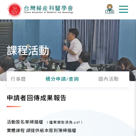
課程活動
行事曆
積分申請/查詢
國內活動
申請者回傳成果報告
活動簽名單掃描檔
( 檔案類型須為 pdf )
實體課程 請提供紙本簽到簿掃描檔