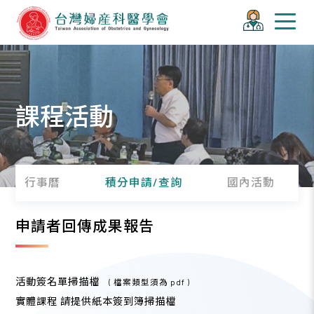
課程活動
行事曆
積分申請/查詢
國內活動
申請者回傳成果報告
活動簽名單掃描檔
( 檔案類型須為 pdf )
實體課程 請提供紙本簽到簿掃描檔