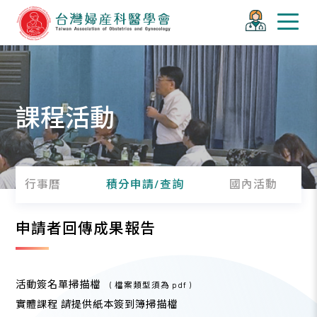
課程活動
行事曆
積分申請/查詢
國內活動
申請者回傳成果報告
活動簽名單掃描檔
( 檔案類型須為 pdf )
實體課程 請提供紙本簽到簿掃描檔