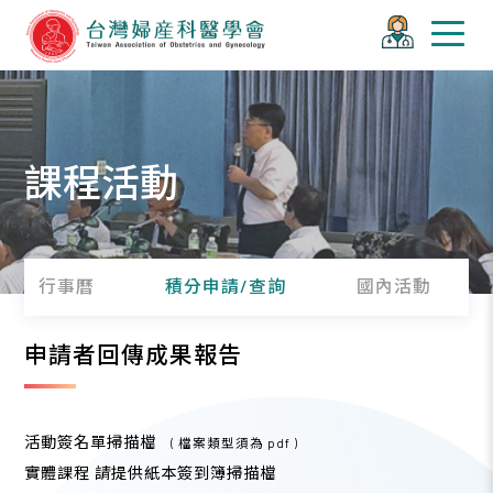
課程活動
行事曆
積分申請/查詢
國內活動
申請者回傳成果報告
活動簽名單掃描檔
( 檔案類型須為 pdf )
實體課程 請提供紙本簽到簿掃描檔