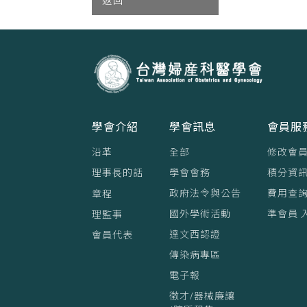
返回
學會介紹
學會訊息
會員服
沿革
全部
修改會
理事⻑的話
學會會務
積分資訊
政府法令與公告
費用查
章程
國外學術活動
準會員 
理監事
達文西認證
會員代表
傳染病專區
電子報
徵才/器械廉讓