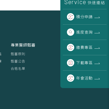
Service
快速連結
積分
申請
進度
查詢
專業醫師甄審
繳費
專區
鑑
甄審原則
練
甄審公告
下載
專區
合格名單
年會
活動