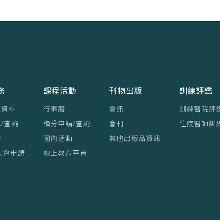
務
課程活動
刊物出版
訓練評鑑
員資料
行事曆
會訊
訓練醫院評
/查詢
積分申請/查詢
會刊
住院醫師訓
詢
國內活動
其他出版品資訊
入會申請
線上教育平台