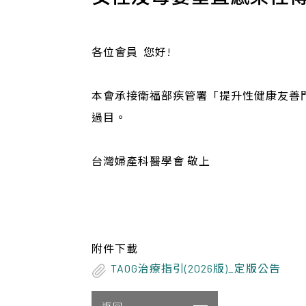
各位會員 您好!
本會承接衛福部疾管署「提升性健康友善
過目。
台灣婦產科醫學會 敬上
附件下載
TAOG治療指引(2026版)_定版公告