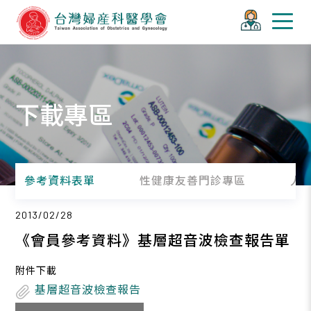
下載專區
參考資料表單
性健康友善門診專區
人
2013/02/28
《會員參考資料》基層超音波檢查報告單
附件下載
基層超音波檢查報告