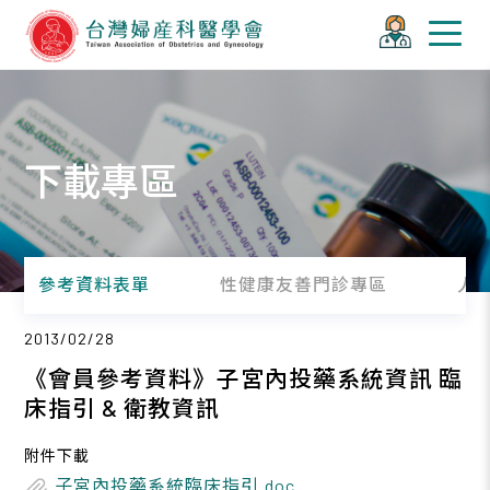
下載專區
參考資料表單
性健康友善門診專區
人
2013/02/28
《會員參考資料》子宮內投藥系統資訊 臨
床指引 & 衛教資訊
附件下載
子宮內投藥系統臨床指引.doc