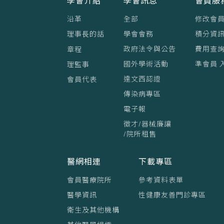
學會介紹
學會訊息
會員服
沿革
全部
修改會
理事⻑的話
學會會務
積分資訊
政府法令與公告
費用查
章程
國外學術活動
準會員 
理監事
達文西認證
會員代表
傳染病專區
電子報
徵才/器械廉讓
/院所租售
醫網相連
下載專區
會員醫療院所
參考資料表單
醫學資訊
性健康友善門診專區
衛生及其他機構