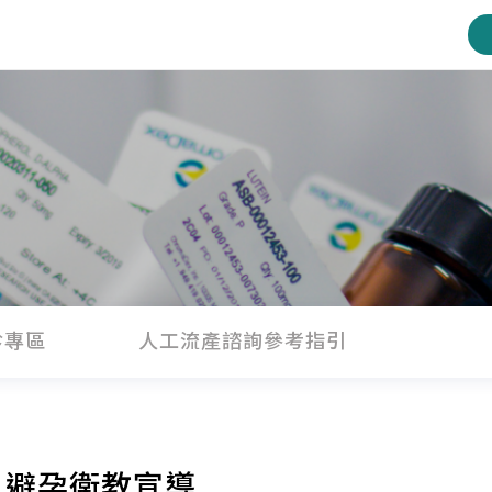
診專區
人工流產諮詢參考指引
：避孕衛教宣導