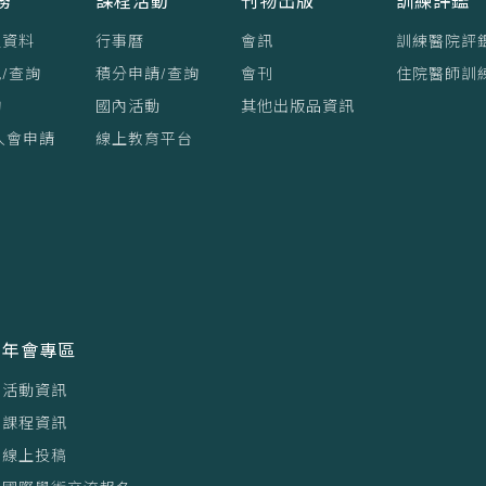
務
課程活動
刊物出版
訓練評鑑
員資料
行事曆
會訊
訓練醫院評
/查詢
積分申請/查詢
會刊
住院醫師訓
詢
國內活動
其他出版品資訊
入會申請
線上教育平台
年會專區
活動資訊
課程資訊
線上投稿