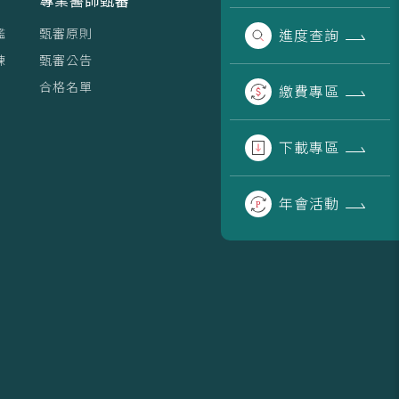
專業醫師甄審
鑑
甄審原則
進度
查詢
練
甄審公告
合格名單
繳費
專區
下載
專區
年會
活動