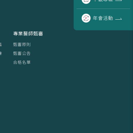
年會
活動
專業醫師甄審
鑑
甄審原則
練
甄審公告
合格名單