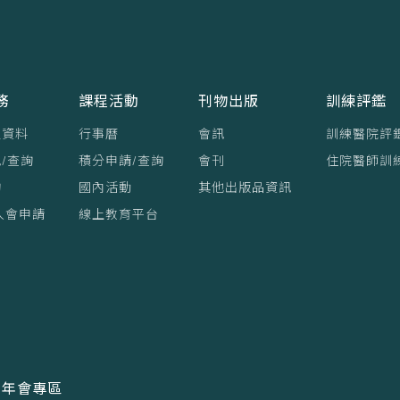
務
課程活動
刊物出版
訓練評鑑
員資料
行事曆
會訊
訓練醫院評
/查詢
積分申請/查詢
會刊
住院醫師訓
詢
國內活動
其他出版品資訊
入會申請
線上教育平台
年會專區