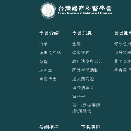
學會介紹
學會訊息
會員服
沿革
全部
修改會
理事⻑的話
學會會務
積分資訊
政府法令與公告
費用查
章程
國外學術活動
準會員 
理監事
達文西認證
會員代表
傳染病專區
電子報
徵才/器械廉讓
/院所租售
醫網相連
下載專區