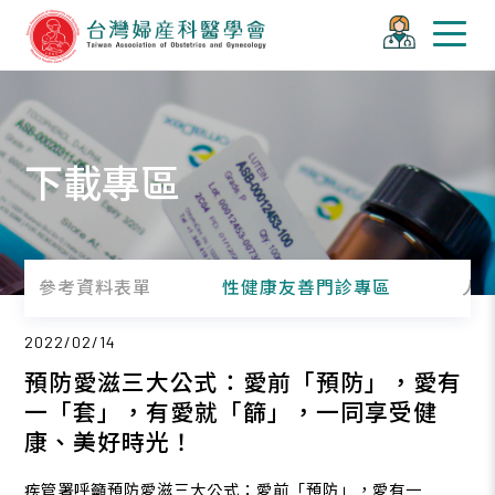
下載專區
參考資料表單
性健康友善門診專區
人
2022/02/14
預防愛滋三大公式：愛前「預防」，愛有
一「套」，有愛就「篩」，一同享受健
康、美好時光！
疾管署呼籲預防愛滋三大公式：愛前「預防」，愛有一