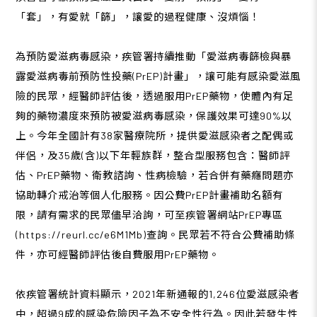
「套」，有愛就「篩」，讓愛的過程健康、沒煩惱！
為預防愛滋病毒感染，疾管署持續推動「愛滋病毒篩檢與暴
露愛滋病毒前預防性投藥(PrEP)計畫」，讓可能有感染愛滋風
險的民眾，經醫師評估後，透過服用PrEP藥物，使體內有足
夠的藥物濃度來預防被愛滋病毒感染，保護效果可達90%以
上。今年全國計有38家醫療院所，提供愛滋感染者之配偶或
伴侶，及35歲(含)以下年輕族群，整合型服務包含：醫師評
估、PrEP藥物、衛教諮詢、性病檢驗，若合併有藥癮問題亦
協助轉介戒治等個人化服務。因公費PrEP計畫補助名額有
限，請有需求的民眾儘早洽詢，可至疾管署網站PrEP專區
(https://reurl.cc/e6M1Mb)查詢。民眾若不符合公費補助條
件，亦可經醫師評估後自費服用PrEP藥物。
依疾管署統計資料顯示，2021年新通報的1,246位愛滋感染者
中，超過9成的感染危險因子為不安全性行為。因此若發生性