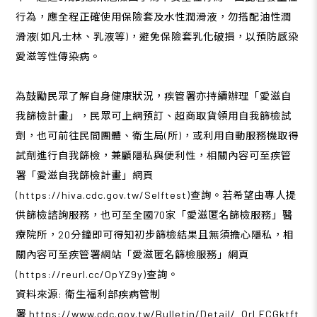
行為，應全程正確使用保險套及水性潤滑液，勿搭配油性潤
滑液(如凡士林、乳液等)，避免保險套乳化破損，以預防感染
愛滋等性傳染病。
為鼓勵民眾了解自身健康狀況，疾管署亦持續辦理「愛滋自
我篩檢計畫」，民眾可上網預訂、超商取貨領用自我篩檢試
劑，也可前往民間團體、衛生局(所)，或利用自動服務機取得
試劑進行自我篩檢，兼顧隱私與便利性，相關內容可至疾管
署「愛滋自我篩檢計畫」網頁
(https://hiva.cdc.gov.tw/Selftest)查詢。若希望由專人提
供篩檢諮詢服務，也可至全國70家「愛滋匿名篩檢服務」醫
療院所，20分鐘即可得知初步篩檢結果且無須擔心隱私，相
關內容可至疾管署網站「愛滋匿名篩檢服務」網頁
(https://reurl.cc/OpYZ9y)查詢。
資料來源: 衛生福利部疾病管制
署 https://www.cdc.gov.tw/Bulletin/Detail/_QrLFCGktft