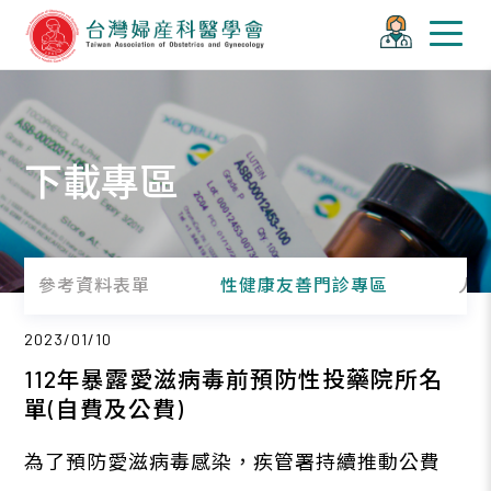
下載專區
參考資料表單
性健康友善門診專區
人
2023/01/10
112年暴露愛滋病毒前預防性投藥院所名
單(自費及公費)
為了預防愛滋病毒感染，疾管署持續推動公費