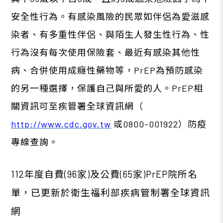
安全性行為。有感染風險的民眾如伴侶為愛滋感
染者、有多重性伴侶、與陌生人發生性行為、性
行為沒有每次使用保險套、最近有感染其他性
病、合併使用成癮性藥物等，
PrEP
為預防感染
的另一種選擇，保護自己與所愛的人。
PrEP
相
關資訊可至疾管署全球資訊網（
http://www.cdc.gov.tw
或
0800-001922
）防疫
專線查詢。
112年度自費(96家)及公費(65家)PrEP院所名
單，已更新於衛生福利部疾病管制署全球資訊
網