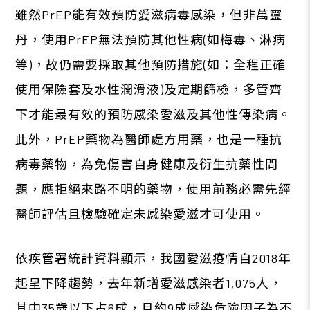
雖然
PrEP
能有效預防愛滋病毒感染，但非萬靈
丹，使用
PrEP
無法預防其他性病
(
如梅毒、淋病
等
)
，故仍需要採取其他預防措施
(
如：全程正確
使用保險套及水性潤滑液
)
及定期篩檢，多管齊
下才能最有效的預防感染愛滋及其他性傳染病。
此外，
PrEP
藥物為醫師處方用藥，也是一種抗
病毒藥物，為免傷害自身健康及衍生抗藥性問
題，應拒絕來路不明的藥物，使用前務必需先經
醫師評估且檢驗確定未感染愛滋才可使用。
依疾管署統計資料顯示，我國愛滋疫情自
2018
年
起呈下降趨勢，去年新增愛滋感染者
1,075
人，
其中
35
歲以下占
6
成，且約
9
成感染危險因子為不