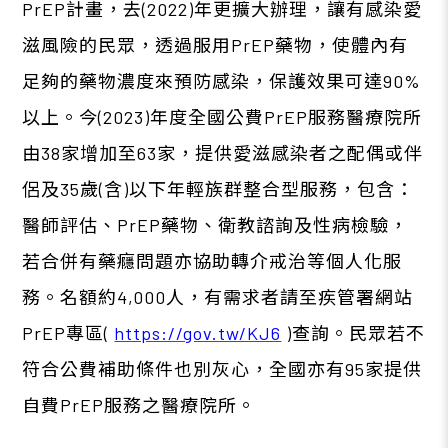
PrEP
計畫，去
(2022)
年更擴大辦理，讓有感染愛
滋風險的民眾，透過服用
PrEP
藥物，使體內有
足夠的藥物濃度來預防感染，保護效果可達
90%
以上。今
(2023)
年度全國公費
PrEP
服務醫療院所
由
38
家增加至
63
家，提供愛滋感染者之配偶或伴
侶及
35
歲
(
含
)
以下年輕族群整合型服務，包含：
醫師評估、
PrEP
藥物、衛教諮詢及性病檢驗，
若合併有藥癮問題亦協助轉介戒治等個人化服
務。名額約
4,000
人，有需求者請至疾管署網站
PrEP
專區
(
https://gov.tw/KJ6
)
查詢。民眾若不
符合公費補助條件也別灰心，全國亦有
95
家提供
自費
PrEP
服務之醫療院所。