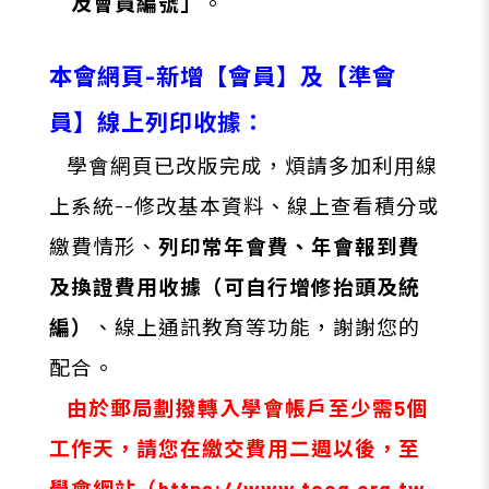
及會員編號」
。
本會網頁-新增【會員】及【準會
員】線上列印收據：
學會網頁已改版完成，煩請多加利用線
上系統
--
修改基本資料、線上查看積分或
繳費情形、
列印常年會費、年會報到費
及換證費用收據（可自行增修抬頭及統
編）
、線上通訊教育等功能，謝謝您的
配合。
由於郵局劃撥轉入學會帳戶至少需5個
工作天，請您在繳交費用二週以後，至
學會網站（
https://www.taog.org.tw