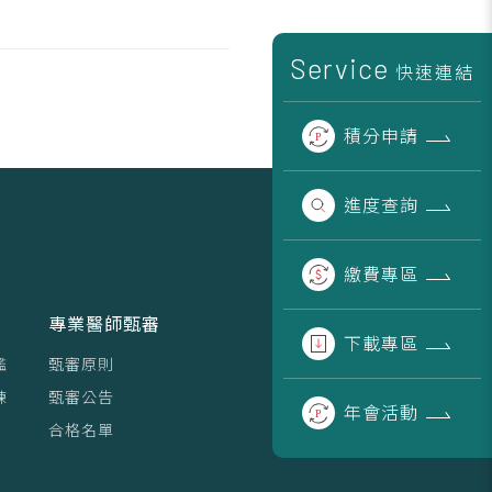
Service
快速連結
積分
申請
進度
查詢
繳費
專區
專業醫師甄審
下載
專區
鑑
甄審原則
練
甄審公告
年會
活動
合格名單