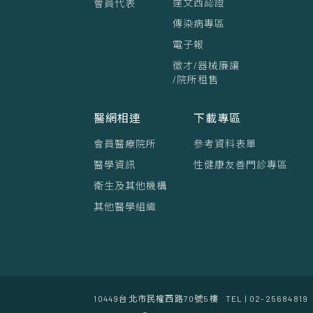
達文西認證
會員代表
傳染病專區
電子報
徵才/器械廉讓
/院所租售
醫網相連
下載專區
會員醫療院所
參考資料表單
醫學資訊
性健康友善門診專區
衛生及其他機構
其他醫學組織
10449台北市民權西路70號5樓
TEL | 02-25684819