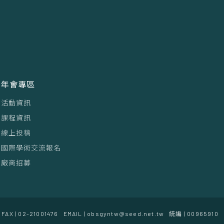
年會專區
活動資訊
課程資訊
線上投稿
國際學術交流報名
廠商招募
FAX | 02-21001476
EMAIL | obsgyntw@seed.net.tw
統編 | 00965910