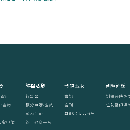
務
課程活動
刊物出版
訓練評鑑
員資料
行事曆
會訊
訓練醫院評
/查詢
積分申請/查詢
會刊
住院醫師訓
詢
國內活動
其他出版品資訊
入會申請
線上教育平台