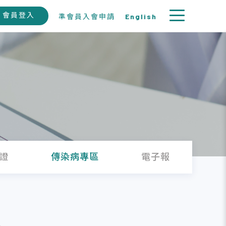
會員登入
準會員入會申請
English
證
傳染病專區
電子報
徵