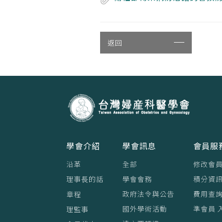
返回
學會介紹
學會訊息
會員服
沿革
全部
修改會
理事⻑的話
學會會務
積分資訊
政府法令與公告
費用查
章程
國外學術活動
準會員 
理監事