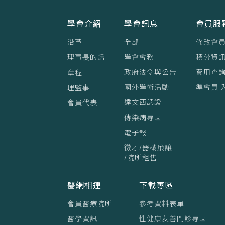
學會介紹
學會訊息
會員服
沿革
全部
修改會
理事⻑的話
學會會務
積分資訊
政府法令與公告
費用查
章程
國外學術活動
準會員 
理監事
達文西認證
會員代表
傳染病專區
電子報
徵才/器械廉讓
/院所租售
醫網相連
下載專區
會員醫療院所
參考資料表單
醫學資訊
性健康友善門診專區