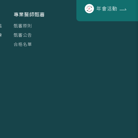
年會
活動
專業醫師甄審
鑑
甄審原則
練
甄審公告
合格名單