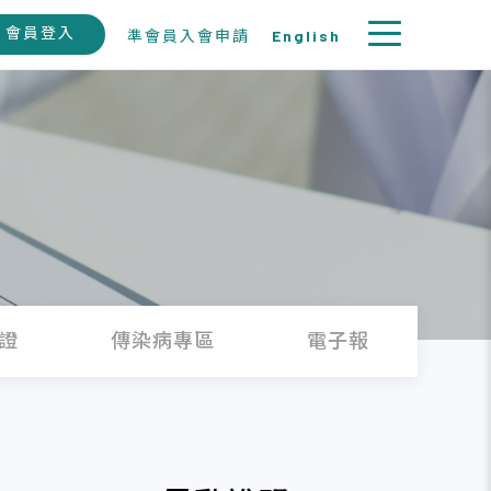
會員登入
準會員入會申請
English
證
傳染病專區
電子報
徵