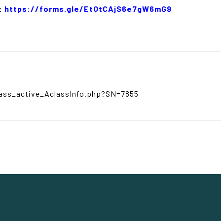
:
https://forms.gle/EtQtCAjS6e7gW6mG9
lass_active_AclassInfo.php?SN=7855