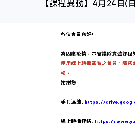
【課程異動】4月24日(日)2022
各位會員您好!
為因應疫情，本會議除實體課程外
使用線上轉播觀看之會員，請務
積。
謝謝您!
手冊連結:
https://drive.goo
線上轉播連結:
https://www.y