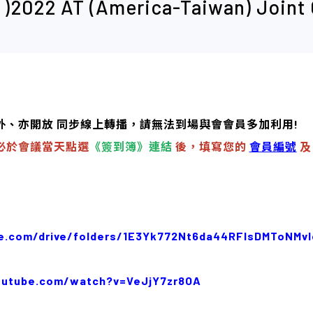
 AT (America-Taiwan) Join
、亦開放 同步線上轉播，請無法到場與會會員多加利用!
必於會議當天點選
《簽到簿》連結
後，填寫您的
會員編號
及
gle.com/drive/folders/1E3Yk772Nt6da44RFlsDMToNMv
outube.com/watch?v=VeJjY7zr8OA