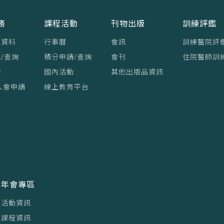
務
課程活動
刊物出版
訓練評鑑
員資料
行事曆
會訊
訓練醫院評
/查詢
積分申請/查詢
會刊
住院醫師訓
詢
國內活動
其他出版品資訊
入會申請
線上教育平台
年會專區
活動資訊
課程資訊