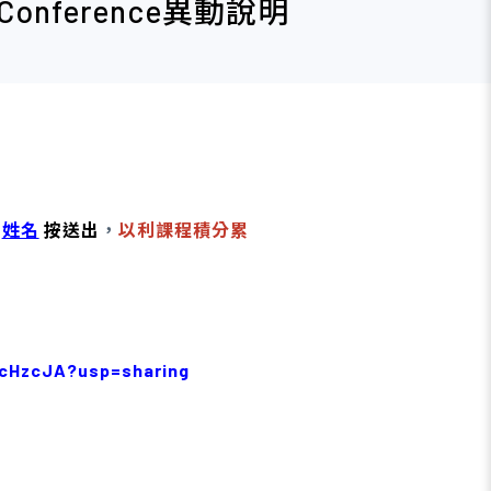
t Conference異動說明
姓名
按送出
，
以利課程積分累
lcHzcJA?usp=sharing