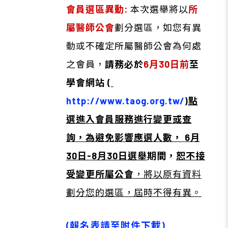
會員選區異動:
本次選舉將以
所
屬醫師公會
劃分選區，如您有異
動或不確定所屬醫師公會為何處
之會員，
請務必於
6月30日前
至
學會網站
(
http://www.taog.org.tw/
)點
選進入會員服務進行變更或查
詢，為避免影響應選人數，
6
月
30日-8月30日選舉
期間，
恕不接
受變更所屬公會
，將以原有資料
劃分您的選區，屆時不得有異。
(報名表請至附件下載)