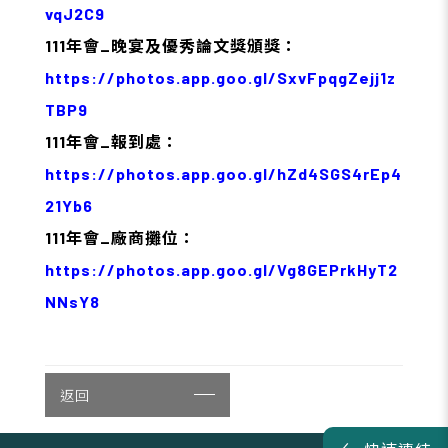
vqJ2C9
111年會_晚宴及優秀論文獎頒獎：
https://photos.app.goo.gl/SxvFpqgZejj1z
TBP9
111年會_報到處：
https://photos.app.goo.gl/hZd4SGS4rEp4
21Yb6
111年會_廠商攤位：
https://photos.app.goo.gl/Vg8GEPrkHyT2
NNsY8
返回