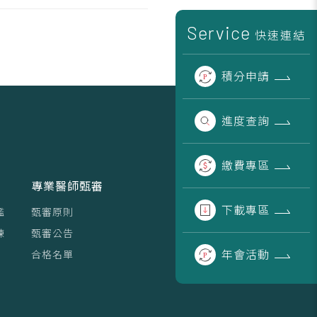
Service
快速連結
積分
申請
進度
查詢
繳費
專區
專業醫師甄審
下載
專區
鑑
甄審原則
練
甄審公告
年會
活動
合格名單