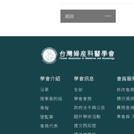
返回
學會介紹
學會訊息
會員服
沿革
全部
修改會
理事⻑的話
學會會務
積分資訊
政府法令與公告
費用查
章程
國外學術活動
準會員 
理監事
達文西認證
會員代表