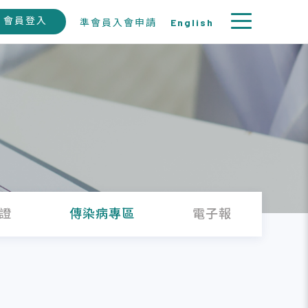
會員登入
準會員入會申請
English
證
傳染病專區
電子報
徵