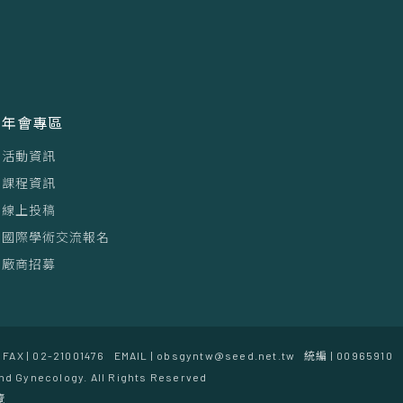
年會專區
活動資訊
課程資訊
線上投稿
國際學術交流報名
廠商招募
FAX | 02-21001476
EMAIL | obsgyntw@seed.net.tw
統編 | 00965910
nd Gynecology. All Rights Reserved
覽