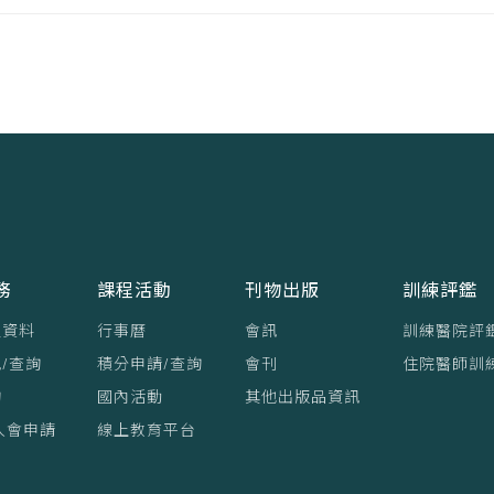
務
課程活動
刊物出版
訓練評鑑
員資料
行事曆
會訊
訓練醫院評
/查詢
積分申請/查詢
會刊
住院醫師訓
詢
國內活動
其他出版品資訊
入會申請
線上教育平台