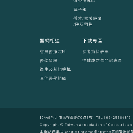
傳染病專區
電子報
徵才/器械廉讓
/院所租售
醫網相連
下載專區
會員醫療院所
參考資料表單
醫學資訊
性健康友善門診專區
衛生及其他機構
其他醫學組織
10449台北市民權西路70號5樓
TEL | 02-25684819
Copyright © Taiwan Association of Obstetrics a
本網站建議以Google Chrome或Firefox等瀏覽器瀏