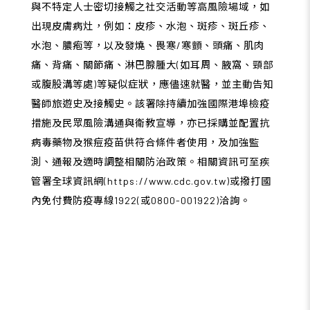
與不特定人士密切接觸之社交活動等高風險場域，如
出現皮膚病灶，例如：皮疹、水泡、斑疹、斑丘疹、
水泡、膿疱等，以及發燒、畏寒/寒顫、頭痛、肌肉
痛、背痛、關節痛、淋巴腺腫大(如耳周、腋窩、頸部
或腹股溝等處)等疑似症狀，應儘速就醫，並主動告知
醫師旅遊史及接觸史。該署除持續加強國際港埠檢疫
措施及民眾風險溝通與衛教宣導，亦已採購並配置抗
病毒藥物及猴痘疫苗供符合條件者使用，及加強監
測、通報及適時調整相關防治政策。相關資訊可至疾
管署全球資訊網(
https://www.cdc.gov.tw
)或撥打國
內免付費防疫專線1922(或0800-001922)洽詢。