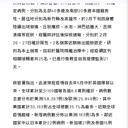
疾病管制署(下稱疾管署)今(1)日公布．我國第6、7例確
定病例，分別為北部40多歲及南部20多歲本國籍男
性，居住地分別為新竹縣及高雄市，於2月下旬因身體
陸續出現發燒、丘狀癢疹、水泡、淋巴結腫大、舌頭
潰瘍等症狀，經醫師評估後採檢通報，分別於２月
26、27日確診陽性，2名個案近期無出國旅遊史，研
判為本土個案，目前於醫院隔離治療中；經疫調匡列
相關接觸者共25名，已進行衛教並自我健康監測21
天。
疾管署指出，此波猴痘疫情自去年5月中於英國爆發以
來，全球累計至少109國報告逾8.6萬例確診，病例數
主要分布於美洲(58,367例)及歐洲(25,849例)，其中
美國累計30,193例占全球總數35.1%為最多，近期全球
疫情趨緩，新增病例數分佈以美洲(183例)為多。鄰近
國家中以日本累計22例病例、新加坡21例及泰國15例