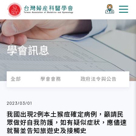
學會訊息
全部
學會會務
政府法令與公告
2023/03/01
我國出現2例本土猴痘確定病例，籲請民
眾做好自我防護，如有疑似症狀，應儘速
就醫並告知旅遊史及接觸史