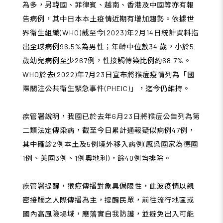
為多，另韓國、菲律賓、越南、香港及中國等亦有報
告病例，其中日本本土疫情近期有增加趨勢。依據世
界衛生組織(WHO)截至今(2023)年2月14日統計資料指
出全球病例96.5%為男性；年齡中位數34 歲，小於5
歲幼兒病例至少267例，性接觸傳染比例約68.7%。
WHO於去(2022)年7月23日宣布將猴痘疫情列為「國
際關注公共衛生緊急事件(PHEIC)」，迄今仍維持。
疾管署說明，我國已於去年6月23日將猴痘公告列為第
二類法定傳染病，截至今日累計通報疑似病例47例，
其中確診2例本土及5例境外移入病例(感染國家為德國
1例、美國3例、1例奧地利)，餘40例均排除。
疾管署提醒，猴痘傳播對象具侷限性，此波疫情以親
密接觸之人際傳播為主，提醒民眾，前往流行地區或
國內高風險場域，應落實自我防護，並避免出入可能